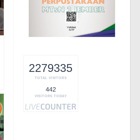
2279335
TOTAL VISITORS
442
VISITORS TODAY