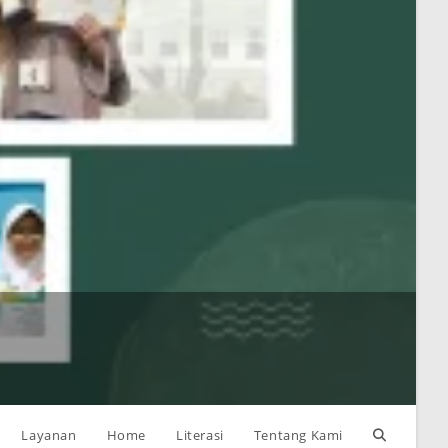
R
H
Toggle
Layanan
Home
Literasi
Tentang Kami
R