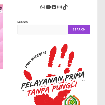
WhatsApp
YouTube
Facebook
Instagram
TikTok
website
Search
search
SEARCH