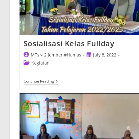
Sosialisasi Kelas Fullday
Post
Post
MTsN 2 Jember #Humas
July 8, 2022
author:
published:
Post
Kegiatan
category:
Sosialisasi
Continue Reading
Kelas
Fullday