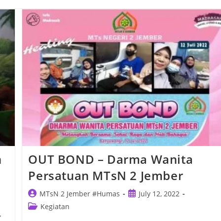
n
OUT BOND – Darma Wanita
Persatuan MTsN 2 Jember
Post
Post
MTsN 2 Jember #Humas
July 12, 2022
author:
published:
Post
Kegiatan
,
category: