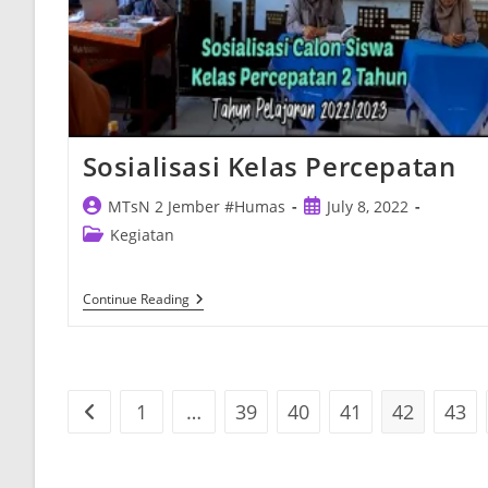
Sosialisasi Kelas Percepatan
Post
Post
MTsN 2 Jember #Humas
July 8, 2022
author:
published:
Post
Kegiatan
category:
Sosialisasi
Continue Reading
Kelas
Percepatan
1
…
39
40
41
42
43
Go to the previous page