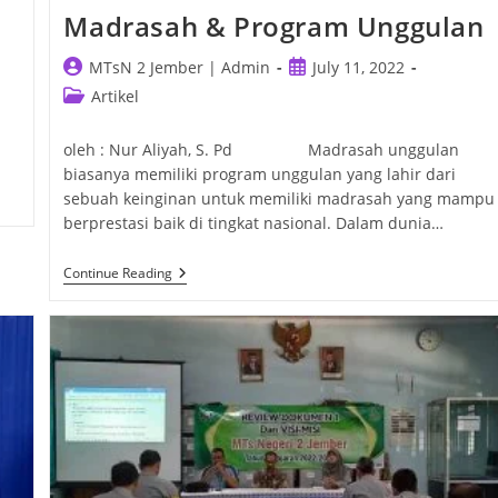
Madrasah & Program Unggulan
Post
Post
MTsN 2 Jember | Admin
July 11, 2022
author:
published:
Post
Artikel
category:
oleh : Nur Aliyah, S. Pd Madrasah unggulan
biasanya memiliki program unggulan yang lahir dari
sebuah keinginan untuk memiliki madrasah yang mampu
berprestasi baik di tingkat nasional. Dalam dunia…
Madrasah
Continue Reading
&
Program
Unggulan