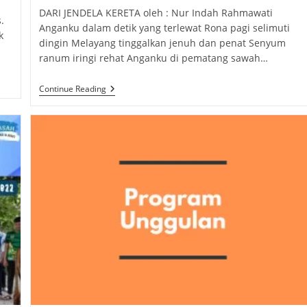
DARI JENDELA KERETA oleh : Nur Indah Rahmawati
.
Anganku dalam detik yang terlewat Rona pagi selimuti
k
dingin Melayang tinggalkan jenuh dan penat Senyum
ranum iringi rehat Anganku di pematang sawah…
OUT
Continue Reading
BOND
–
Darma
Wanita
Persatuan
MTsN
2
Jember