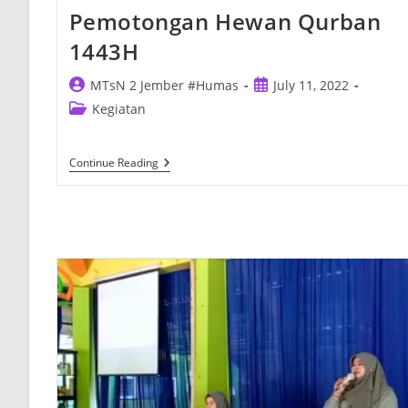
Pemotongan Hewan Qurban
1443H
Post
Post
MTsN 2 Jember #Humas
July 11, 2022
author:
published:
Post
Kegiatan
category:
Pemotongan
Continue Reading
Hewan
Qurban
1443H