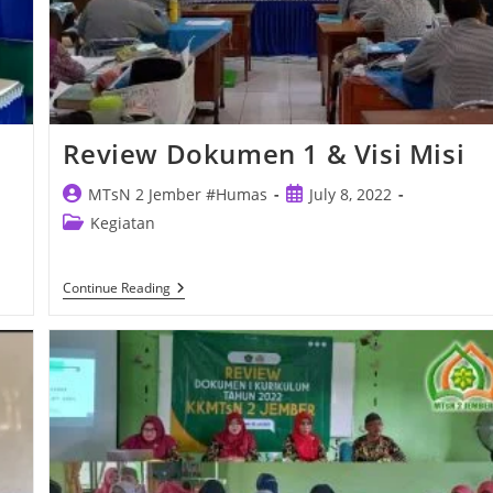
Review Dokumen 1 & Visi Misi
Post
Post
MTsN 2 Jember #Humas
July 8, 2022
author:
published:
Post
Kegiatan
category:
Review
Continue Reading
Dokumen
1
&
Visi
Misi