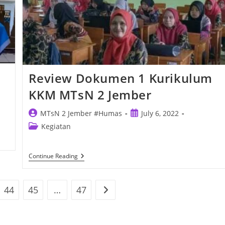
Review Dokumen 1 Kurikulum
KKM MTsN 2 Jember
Post
Post
MTsN 2 Jember #Humas
July 6, 2022
author:
published:
Post
Kegiatan
category:
Review
Continue Reading
Dokumen
1
Kurikulum
KKM
44
45
…
47
Go to the next page
MTsN
2
Jember