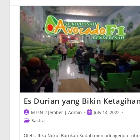
Es Durian yang Bikin Ketagiha
Post
Post
MTsN 2 Jember | Admin
July 14, 2022
author:
published:
Post
Sastra
category:
Oleh : Rika Nurul Barokah Sudah menjadi agenda rutin