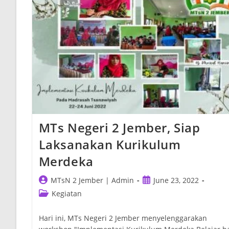
Tingkat
Nasional
MTs Negeri 2 Jember, Siap
Laksanakan Kurikulum
Merdeka
Post
Post
MTsN 2 Jember | Admin
June 23, 2022
author:
published:
Post
Kegiatan
category:
Hari ini, MTs Negeri 2 Jember menyelenggarakan