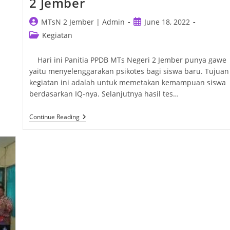
2 Jember
Post
Post
MTsN 2 Jember | Admin
June 18, 2022
author:
published:
Post
Kegiatan
category:
Hari ini Panitia PPDB MTs Negeri 2 Jember punya gawe
yaitu menyelenggarakan psikotes bagi siswa baru. Tujuan
kegiatan ini adalah untuk memetakan kemampuan siswa
berdasarkan IQ-nya. Selanjutnya hasil tes…
Psikotes
Continue Reading
Siswa
Baru
MTs
Negeri
2
Jember