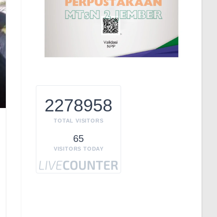
2278958
TOTAL VISITORS
65
VISITORS TODAY