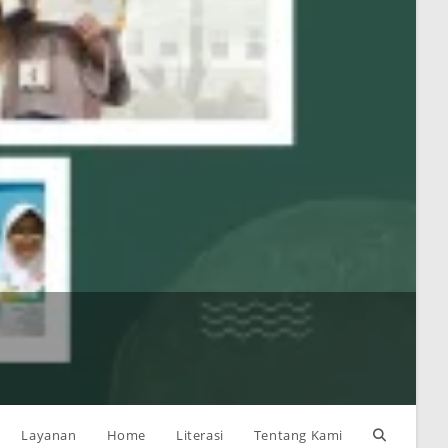
R
H
Toggle
Layanan
Home
Literasi
Tentang Kami
R