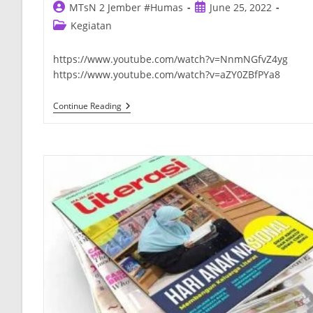
Post
Post
MTsN 2 Jember #Humas
June 25, 2022
author:
published:
Post
Kegiatan
category:
https://www.youtube.com/watch?v=NnmNGfvZ4yg
https://www.youtube.com/watch?v=aZY0ZBfPYa8
Haflatul
Continue Reading
Imtihan
|
Kelas
Fullday
MTsN
2
Jember
|
Al
Quran
Di
Dadaku
Al
Quran
Pedoman
Hidupku