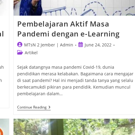
Pembelajaran Aktif Masa
al
Pandemi dengan e-Learning
Post
Post
MTsN 2 Jember | Admin
June 24, 2022
author:
published:
Post
Artikel
category:
uh
Sejak datangnya masa pandemi Covid-19, dunia
pendidikan merasa kelabakan. Bagaimana cara mengajar
h
di saat pandemi? Hal ini menjadi tanda tanya yang selalu
berkecamukdi pikiran para pendidik. Kemudian muncul
pembelajaran dalam…
Pembelajaran
Continue Reading
Aktif
Masa
Pandemi
Dengan
E-