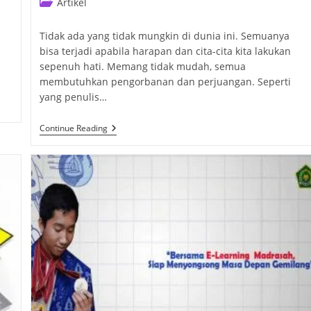
Post
Artikel
category:
Tidak ada yang tidak mungkin di dunia ini. Semuanya
bisa terjadi apabila harapan dan cita-cita kita lakukan
sepenuh hati. Memang tidak mudah, semua
membutuhkan pengorbanan dan perjuangan. Seperti
yang penulis…
Mimpi
Continue Reading
Menjadi
Penulis
Menjadi
Kenyataan
|
Lomba
Menulis
Bulan
Januari
2022