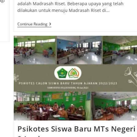
agi
adalah Madrasah Riset. Beberapa upaya yang telah
dilakukan untuk menuju Madrasah Riset di…
Martsanda
Continue Reading
Research
Team
Terima
Tamu
Kehormatan
Psikotes Siswa Baru MTs Negeri