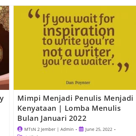
ay
Mimpi Menjadi Penulis Menjadi
Kenyataan | Lomba Menulis
Bulan Januari 2022
Post
Post
MTsN 2 Jember | Admin
June 25, 2022
author:
published: