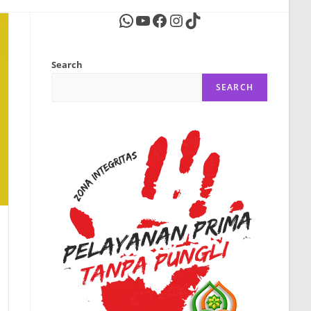
WhatsApp
YouTube
Facebook
Instagram
TikTok
website
Search
search
SEARCH