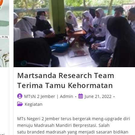
Learning
Martsanda Research Team
Terima Tamu Kehormatan
Post
Post
MTsN 2 Jember | Admin
June 21, 2022
author:
published:
Post
Kegiatan
category:
MTs Negeri 2 Jember terus bergerak meng-upgrade diri
menuju Madrasah Mandiri Berprestasi. Salah
satu branded madrasah yang menjadi sasaran bidikan