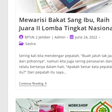
Mewarisi Bakat Sang Ibu, Raih
Juara II Lomba Tingkat Nasion
Post
Post
MTsN 2 Jember | Admin
June 24, 2022
author:
published:
Post
Sastra
category:
Sering kali kita mendengar pepatah, "Buah jatuh tak ja
dari pohonnya", namun kita juga sering penasaran dan
selalu bertanya dalam hati, "Apakah benar kata pepata
itu?" Dari pepatah itu saya…
Mewarisi
Continue Reading
Bakat
Sang
Ibu,
Raih
Juara
II
Lomba