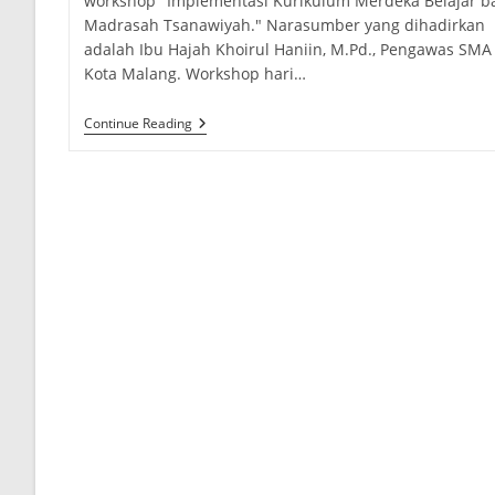
workshop "Implementasi Kurikulum Merdeka Belajar b
Madrasah Tsanawiyah." Narasumber yang dihadirkan
adalah Ibu Hajah Khoirul Haniin, M.Pd., Pengawas SMA
Kota Malang. Workshop hari…
MTs
Continue Reading
Negeri
2
Jember,
Siap
Laksanakan
Kurikulum
Merdeka