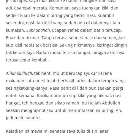
jeruk nipis, saya masukkan ke dalam mangkok dan saya
aduk sampai merata. Kemudian, saya tuangkan kikil dan
sedikit kuah ke dalam piring yang berisi nasi. Kuambil
sesendok nasi dan kikil yang sudah ada di dalamnya, lalu
kumakan.
Subhanallah
, ucapan reflek dalam batin terucap.
Enak dan nikmat. Tanpa terasa seporsi nasi dan semangkuk
sup kikil habis tak bersisa. Saking nikmatnya, keringat dingin
tak keluar lagi. Badan mulai terasa hangat, hingga akhirnya
terasa segar kembali.
Alhamdulillah
, tak henti mulut berucap syukur karena
makanan satu porsi telah berhasil ludes dalam tempo yang
sesingkat-singkatnya. Rasa pahit di lidah pun seakan pergi
entah kemana. Racikan bumbu sup kikil yang nikmat, nasi
hangat, teh hangat, dan sikap ramah Ibu Hajjah Abdullah
seakan menghipnotisku untuk menuntaskan isi piring. Ah,
jadi malu sendiri.
Kejadian istimewa ini sengaja saya tulis di sini agar