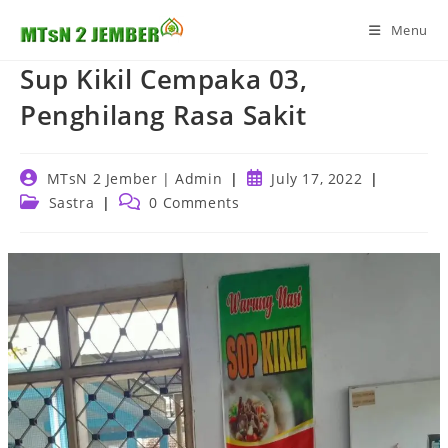
Skip
Menu
to
content
Sup Kikil Cempaka 03,
Penghilang Rasa Sakit
Post
Post
MTsN 2 Jember | Admin
July 17, 2022
author:
published:
Post
Post
Sastra
0 Comments
category:
comments: