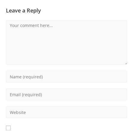
Leave a Reply
Comment
Enter
your
name
Enter
or
your
username
email
Enter
to
address
your
comment
to
website
comment
URL