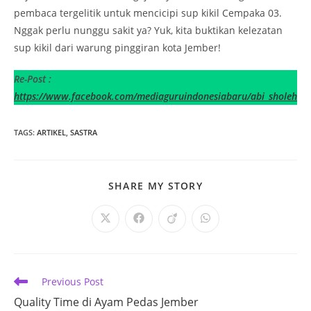
pembaca tergelitik untuk mencicipi sup kikil Cempaka 03.
Nggak perlu nunggu sakit ya? Yuk, kita buktikan kelezatan
sup kikil dari warung pinggiran kota Jember!
Re-Post :
https://www.facebook.com/mediaguruindonesiabaru/abi_sholeh
TAGS
:
ARTIKEL
,
SASTRA
SHARE
SHARE MY STORY
THIS
CONTENT
Opens
Opens
Opens
Opens
in
in
in
in
a
a
a
a
new
new
new
new
window
window
window
window
Read
Previous Post
more
Quality Time di Ayam Pedas Jember
articles