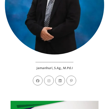
__________________________
Jamanhuri, S.Ag., M.Pd.I