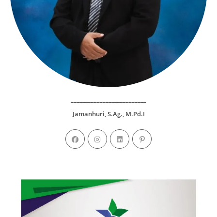
__________________________
Jamanhuri, S.Ag., M.Pd.I