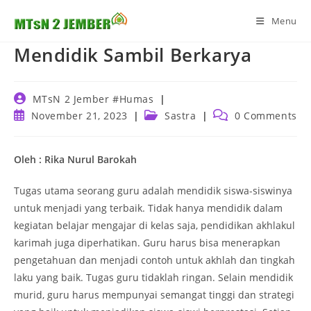
Skip
Menu
to
content
Mendidik Sambil Berkarya
Post
MTsN 2 Jember #Humas
author:
Post
Post
Post
November 21, 2023
Sastra
0 Comments
published:
category:
comments:
Oleh : Rika Nurul Barokah
Tugas utama seorang guru adalah mendidik siswa-siswinya
untuk menjadi yang terbaik. Tidak hanya mendidik dalam
kegiatan belajar mengajar di kelas saja, pendidikan akhlakul
karimah juga diperhatikan. Guru harus bisa menerapkan
pengetahuan dan menjadi contoh untuk akhlah dan tingkah
laku yang baik. Tugas guru tidaklah ringan. Selain mendidik
murid, guru harus mempunyai semangat tinggi dan strategi