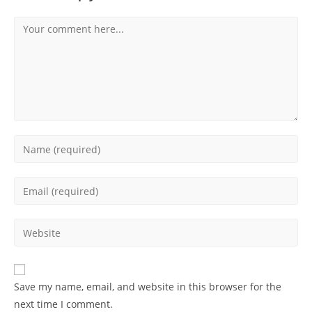
Comment
Enter
your
name
Enter
or
your
username
email
Enter
to
address
your
comment
to
website
comment
URL
Save my name, email, and website in this browser for the
(optional)
next time I comment.