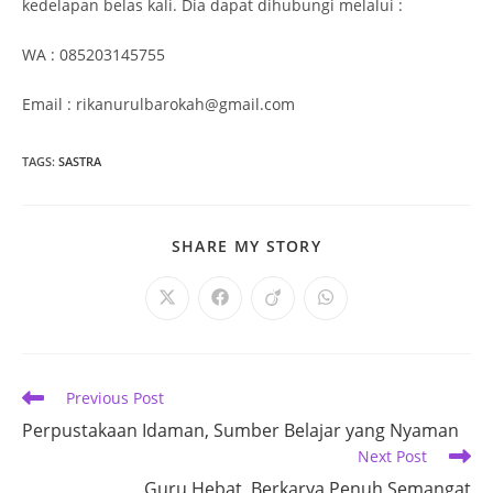
kedelapan belas kali. Dia dapat dihubungi melalui :
WA : 085203145755
Email : rikanurulbarokah@gmail.com
TAGS
:
SASTRA
SHARE
SHARE MY STORY
THIS
CONTENT
Opens
Opens
Opens
Opens
in
in
in
in
a
a
a
a
new
new
new
new
window
window
window
window
Read
Previous Post
more
Perpustakaan Idaman, Sumber Belajar yang Nyaman
articles
Next Post
Guru Hebat, Berkarya Penuh Semangat