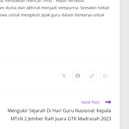
 hendaklah mencari ilmu”. Hadis tersebut
an dunia dan akhirat menjadi sempurna. Semakin hebat
swa untuk mengikuti jejak guru dalam berkarya untuk
Opens
Opens
Opens
Opens
in
in
in
in
a
a
a
a
new
new
new
new
window
window
window
window
Next Post
Mengukir Sejarah Di Hari Guru Nasional: Kepala
MTsN 2 Jember Raih Juara GTK Madrasah 2023