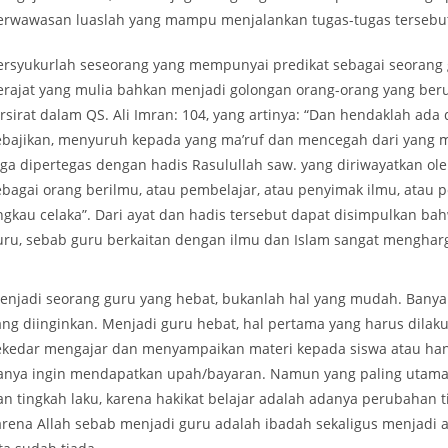
erwawasan luaslah yang mampu menjalankan tugas-tugas tersebut
ersyukurlah seseorang yang mempunyai predikat sebagai seoran
erajat yang mulia bahkan menjadi golongan orang-orang yang ber
ersirat dalam QS. Ali Imran: 104, yang artinya: “Dan hendaklah a
ebajikan, menyuruh kepada yang ma’ruf dan mencegah dari yang m
uga dipertegas dengan hadis Rasulullah saw. yang diriwayatkan oleh
ebagai orang berilmu, atau pembelajar, atau penyimak ilmu, atau p
ngkau celaka”. Dari ayat dan hadis tersebut dapat disimpulkan b
uru, sebab guru berkaitan dengan ilmu dan Islam sangat mengharg
enjadi seorang guru yang hebat, bukanlah hal yang mudah. Banyak
ang diinginkan. Menjadi guru hebat, hal pertama yang harus dilak
ekedar mengajar dan menyampaikan materi kepada siswa atau han
anya ingin mendapatkan upah/bayaran. Namun yang paling utama 
an tingkah laku, karena hakikat belajar adalah adanya perubahan t
arena Allah sebab menjadi guru adalah ibadah sekaligus menjadi a