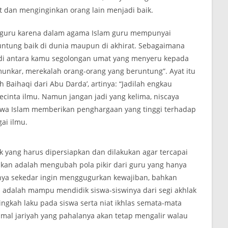
 dan menginginkan orang lain menjadi baik.
g guru karena dalam agama Islam guru mempunyai
untung baik di dunia maupun di akhirat. Sebagaimana
da di antara kamu segolongan umat yang menyeru kepada
unkar, merekalah orang-orang yang beruntung”. Ayat itu
 Baihaqi dari Abu Darda’, artinya: “Jadilah engkau
ecinta ilmu. Namun jangan jadi yang kelima, niscaya
ahwa Islam memberikan penghargaan yang tinggi terhadap
ai ilmu.
 yang harus dipersiapkan dan dilakukan agar tercapai
ukan adalah mengubah pola pikir dari guru yang hanya
ya sekedar ingin menggugurkan kewajiban, bahkan
adalah mampu mendidik siswa-siswinya dari segi akhlak
ingkah laku pada siswa serta niat ikhlas semata-mata
mal jariyah yang pahalanya akan tetap mengalir walau