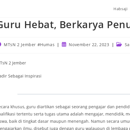
Habsaji
Guru Hebat, Berkarya Pen
ost
Post
Post
MTsN 2 Jember #Humas
November 22, 2023
Sa
uthor:
published:
catego
TsN 2 Jember
adir Sebagai Inspirasi
ecara khusus, guru diartikan sebagai seorang pengajar dan pendid
ualifikasi tertentu serta tugas utama adalah mengajar, mendidik
iswa, baik di tingkat dasar maupun menengah. Namun secara umu
engajarkan ilmu, disebut juga dengan guru walaupun di lembaga 