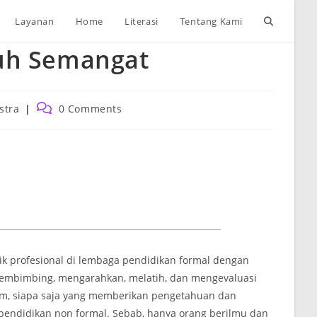
Toggle
Layanan
Home
Literasi
Tentang Kami
uh Semangat
website
search
Post
stra
0 Comments
ry:
comments:
ik profesional di lembaga pendidikan formal dengan
, membimbing, mengarahkan, melatih, dan mengevaluasi
m, siapa saja yang memberikan pengetahuan dan
pendidikan non formal. Sebab, hanya orang berilmu dan