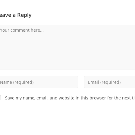
eave a Reply
omment
nter
Enter
our
your
ame
email
Save my name, email, and website in this browser for the next 
address
sername
to
comment
omment