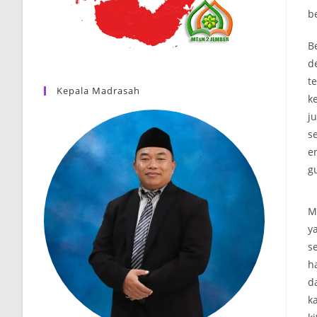
b
B
d
t
Kepala Madrasah
k
j
s
e
g
M
y
s
h
d
k