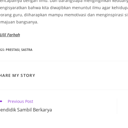
encapainya dengan ilmu. Dan barangsiapa menginginkan keduanya,
engisyaratkan bahwa kita diwajibkan menuntut ilmu agar kehidup
eorang guru, diiharapkan mampu memotivasi dan menginspirasi si
emajuan bangsanya.
Ulil Farhah
AGS
:
PRESTASI
,
SASTRA
SHARE
HARE MY STORY
THIS
CONTENT
ead
Previous Post
ore
endidik Sambil Berkarya
ticles