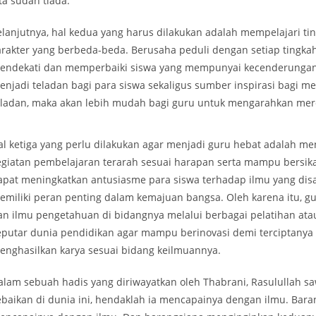
ta sudah tiada.
elanjutnya, hal kedua yang harus dilakukan adalah mempelajari ting
arakter yang berbeda-beda. Berusaha peduli dengan setiap tingkah l
endekati dan memperbaiki siswa yang mempunyai kecenderungan be
enjadi teladan bagi para siswa sekaligus sumber inspirasi bagi 
eladan, maka akan lebih mudah bagi guru untuk mengarahkan mer
al ketiga yang perlu dilakukan agar menjadi guru hebat adalah me
egiatan pembelajaran terarah sesuai harapan serta mampu bersika
apat meningkatkan antusiasme para siswa terhadap ilmu yang disa
emiliki peran penting dalam kemajuan bangsa. Oleh karena itu, 
an ilmu pengetahuan di bidangnya melalui berbagai pelatihan at
eputar dunia pendidikan agar mampu berinovasi demi terciptanya 
enghasilkan karya sesuai bidang keilmuannya.
alam sebuah hadis yang diriwayatkan oleh Thabrani, Rasulullah sa
ebaikan di dunia ini, hendaklah ia mencapainya dengan ilmu. Bara