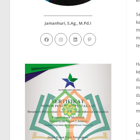
ki
__________________________
S
k
Jamanhuri, S.Ag., M.Pd.I
m
m
t
H
k
d
m
d
s
m
D
k