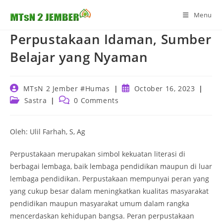
Skip
Menu
to
content
Perpustakaan Idaman, Sumber
Belajar yang Nyaman
Post
Post
MTsN 2 Jember #Humas
October 16, 2023
author:
published:
Post
Post
Sastra
0 Comments
category:
comments:
Oleh: Ulil Farhah, S, Ag
Perpustakaan merupakan simbol kekuatan literasi di
berbagai lembaga, baik lembaga pendidikan maupun di luar
lembaga pendidikan. Perpustakaan mempunyai peran yang
yang cukup besar dalam meningkatkan kualitas masyarakat
pendidikan maupun masyarakat umum dalam rangka
mencerdaskan kehidupan bangsa. Peran perpustakaan