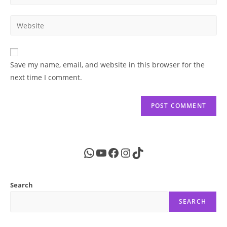
your
username
email
Enter
to
address
your
comment
to
website
comment
URL
Save my name, email, and website in this browser for the
(optional)
next time I comment.
WhatsApp
YouTube
Facebook
Instagram
TikTok
Search
SEARCH