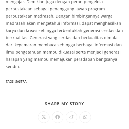
mengajar. Demikian juga dengan peran pengelola
perpustakaan sebagai penanggung jawab program
perpustakaan madrasah. Dengan bimbingannya warga
madrasah akan mengetahui informasi, dapat menghasilkan
karya dan kreasi sehingga terbentuklah generasi cerdas dan
berkualitas. Generasi yang cerdas dan berkualitas dimulai
dari kegemaran membaca sehingga berbagai informasi dan
ilmu pengetahuan mampu dikuasai serta menjadi generasi
harapan yang mampu memajukan peradaban bangsanya
sendiri.
TAGS
:
SASTRA
SHARE
SHARE MY STORY
THIS
CONTENT
Opens
Opens
Opens
Opens
in
in
in
in
a
a
a
a