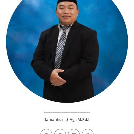
__________________________
Jamanhuri, S.Ag., M.Pd.I