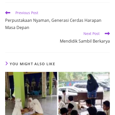
new
new
new
new
window
window
window
window
Read
Previous Post
more
Perpustakaan Nyaman, Generasi Cerdas Harapan
articles
Masa Depan
Next Post
Mendidik Sambil Berkarya
YOU MIGHT ALSO LIKE