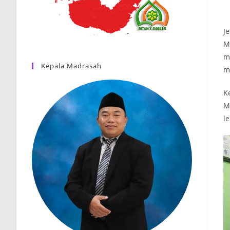
J
M
m
Kepala Madrasah
m
K
M
l