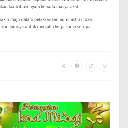
ikan kontribusi nyata kepada masyarakat.
makin maju dalam pelaksanaan administrasi dan
ikan lainnya untuk menjalin kerja sama serupa.
Opens
Opens
Opens
Opens
in
in
in
in
a
a
a
a
new
new
new
new
window
window
window
window