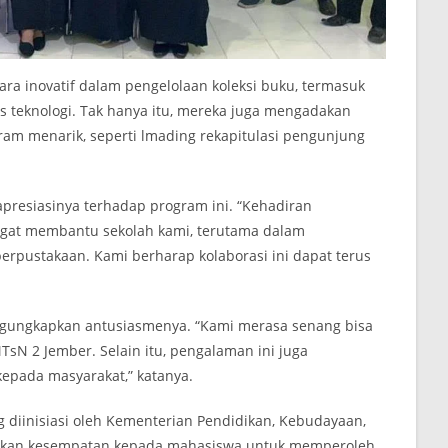
a inovatif dalam pengelolaan koleksi buku, termasuk
is teknologi. Tak hanya itu, mereka juga mengadakan
gram menarik, seperti lmading rekapitulasi pengunjung
apresiasinya terhadap program ini. “Kehadiran
gat membantu sekolah kami, terutama dalam
rpustakaan. Kami berharap kolaborasi ini dapat terus
engungkapkan antusiasmenya. “Kami merasa senang bisa
sN 2 Jember. Selain itu, pengalaman ini juga
epada masyarakat,” katanya.
diinisiasi oleh Kementerian Pendidikan, Kebudayaan,
erikan kesempatan kepada mahasiswa untuk memperoleh