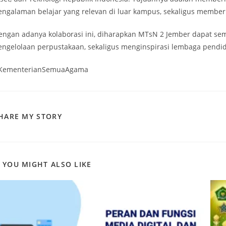
engalaman belajar yang relevan di luar kampus, sekaligus member
engan adanya kolaborasi ini, diharapkan MTsN 2 Jember dapat se
engelolaan perpustakaan, sekaligus menginspirasi lembaga pendid
KementerianSemuaAgama
SHARE
HARE MY STORY
THIS
CONTENT
YOU MIGHT ALSO LIKE