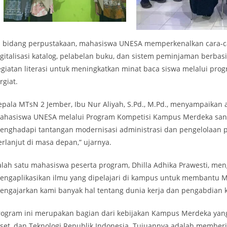
i bidang perpustakaan, mahasiswa UNESA memperkenalkan cara-car
igitalisasi katalog, pelabelan buku, dan sistem peminjaman berbas
egiatan literasi untuk meningkatkan minat baca siswa melalui pro
rgiat.
epala MTsN 2 Jember, Ibu Nur Aliyah, S.Pd., M.Pd., menyampaikan 
ahasiswa UNESA melalui Program Kompetisi Kampus Merdeka san
enghadapi tantangan modernisasi administrasi dan pengelolaan pe
erlanjut di masa depan,” ujarnya.
alah satu mahasiswa peserta program, Dhilla Adhika Prawesti, m
engaplikasikan ilmu yang dipelajari di kampus untuk membantu MT
engajarkan kami banyak hal tentang dunia kerja dan pengabdian k
rogram ini merupakan bagian dari kebijakan Kampus Merdeka yang 
iset, dan Teknologi Republik Indonesia. Tujuannya adalah memb