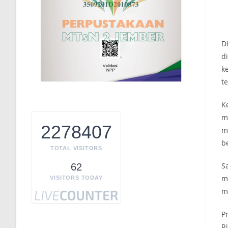
D
d
k
te
K
m
2278407
m
b
TOTAL VISITORS
S
62
m
VISITORS TODAY
m
P
R