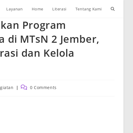
Toggle
Layanan
Home
Literasi
Tentang Kami
akan Program
website
 di MTsN 2 Jember,
search
rasi dan Kelola
Post
giatan
0 Comments
ry:
comments: