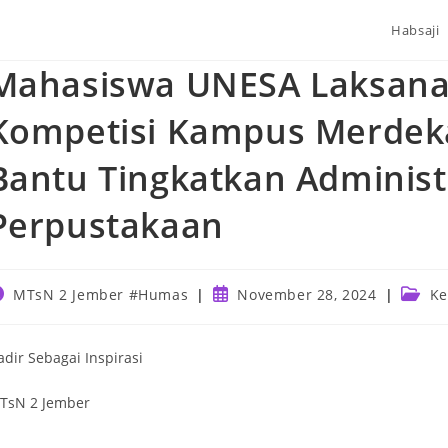
Habsaji
Mahasiswa UNESA Laksan
Kompetisi Kampus Merdeka
Bantu Tingkatkan Administ
Perpustakaan
ost
Post
Post
MTsN 2 Jember #Humas
November 28, 2024
Ke
uthor:
published:
catego
adir Sebagai Inspirasi
TsN 2 Jember