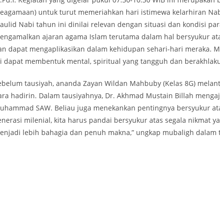
Keagamaan) untuk turut memeriahkan hari istimewa kelarhiran N
aulid Nabi tahun ini dinilai relevan dengan situasi dan kondisi p
engamalkan ajaran agama Islam terutama dalam hal bersyukur atas
an dapat mengaplikasikan dalam kehidupan sehari-hari meraka.
ni dapat membentuk mental, spiritual yang tangguh dan berakhlaku
ebelum tausiyah, ananda Zayan Wildan Mahbuby (Kelas 8G) melan
ara hadirin. Dalam tausiyahnya, Dr. Akhmad Mustain Billah menga
uhammad SAW. Beliau juga menekankan pentingnya bersyukur atas 
enerasi milenial, kita harus pandai bersyukur atas segala nikmat ya
enjadi lebih bahagia dan penuh makna,” ungkap mubaligh dalam 