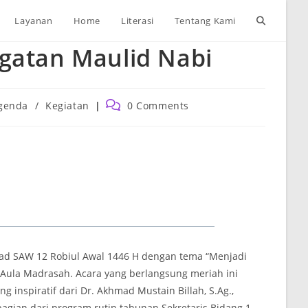
Toggle
Layanan
Home
Literasi
Tentang Kami
gatan Maulid Nabi
website
search
Post
genda
/
Kegiatan
0 Comments
ory:
comments:
d SAW 12 Robiul Awal 1446 H dengan tema “Menjadi
i Aula Madrasah. Acara yang berlangsung meriah ini
g inspiratif dari Dr. Akhmad Mustain Billah, S.Ag.,
bagian dari program rutin tahunan Sekretaris Bidang 1