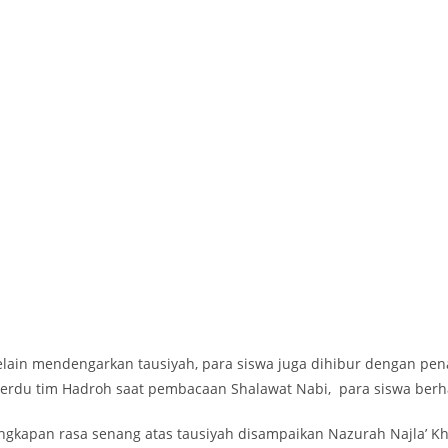
elain mendengarkan tausiyah, para siswa juga dihibur dengan pena
erdu tim Hadroh saat pembacaan Shalawat Nabi, para siswa berha
ngkapan rasa senang atas tausiyah disampaikan Nazurah Najla’ Khali