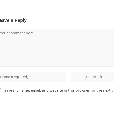
eave a Reply
omment
nter
Enter
our
your
ame
email
Save my name, email, and website in this browser for the next 
address
sername
to
comment
omment