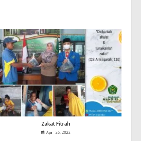
new
new
new
new
window
window
window
window
Zakat Fitrah
April 26, 2022