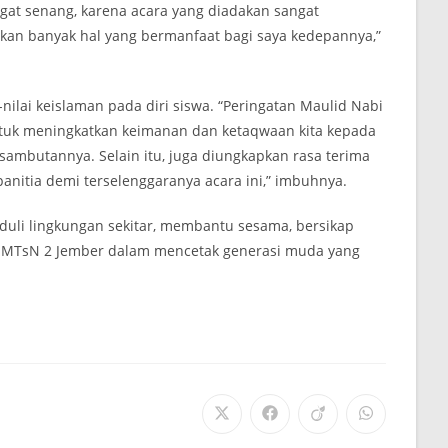
ngat senang, karena acara yang diadakan sangat
n banyak hal yang bermanfaat bagi saya kedepannya,”
nilai keislaman pada diri siswa. “Peringatan Maulid Nabi
ntuk meningkatkan keimanan dan ketaqwaan kita kepada
sambutannya. Selain itu, juga diungkapkan rasa terima
 panitia demi terselenggaranya acara ini,” imbuhnya.
duli lingkungan sekitar, membantu sesama, bersikap
al MTsN 2 Jember dalam mencetak generasi muda yang
Opens
Opens
Opens
Opens
in
in
in
in
a
a
a
a