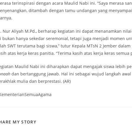
erasa terinspirasi dengan acara Maulid Nabi ini. “Saya merasa sa
enyenangkan, ditambah dengan tamu undangan yang menyampaika
jarnya.
j. Nur Aliyah M.Pd., berharap kegiatan ini dapat menanamkan nilai-
ni bukan hanya sekedar seremonial, tetapi juga menjadi momen u
llah SWT terutama bagi siswa,” tutur Kepala MTsN 2 Jember dalam 
asih atas kerja keras panitia. “Terima kasih atas kerja keras semua
egiatan Maulid Nabi ini diharapkan dapat mengajak siswa lebih pe
onaah
dan bertanggung jawab. Hal ini sebagai wujud langkah aw
erakhlak mulia dan berprestasi. (AR)
KementerianSemuaAgama
SHARE
HARE MY STORY