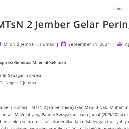
Habsaji
MTsN 2 Jember Gelar Perin
ost
Post
Post
MTsN 2 Jember #Humas
September 21, 2024
A
uthor:
published:
categ
nspirasi Generasi Milenial Kekinian
adir Sebagai Inspirasi
Ts Negeri 2 Jember
ember (Humas) – MTsN 2 Jember merayakan Maulid Nabi Muhamma
enerasi Milenial yang Pandai Bersyukur” pada Jumat (20/9/2024) d
hadiri oleh seluruh civitas akademika dan diisi dengan tausiyah yan
.Pd.I. Kegiatan yang digelar pukul 07.30-10.30 WIB ini merupakan 