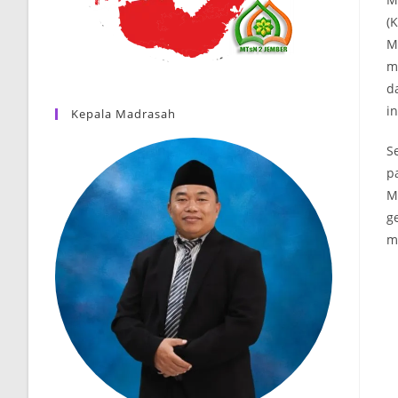
(
M
m
d
i
Kepala Madrasah
S
p
M
g
m