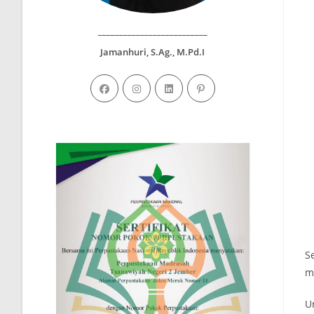
__________________________
Jamanhuri, S.Ag., M.Pd.I
S
m
U