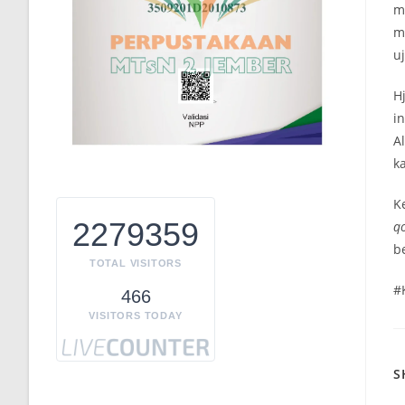
m
m
u
H
i
A
k
K
2279359
q
b
TOTAL VISITORS
#
466
VISITORS TODAY
S