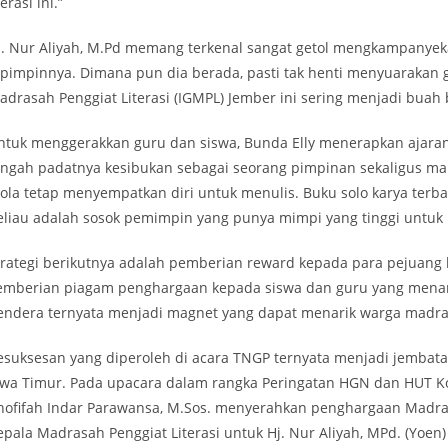
terasi ini.”
j. Nur Aliyah, M.Pd memang terkenal sangat getol mengkampanyekan
ipimpinnya. Dimana pun dia berada, pasti tak henti menyuarakan ge
adrasah Penggiat Literasi (IGMPL) Jember ini sering menjadi buah 
ntuk menggerakkan guru dan siswa, Bunda Elly menerapkan ajaran 
engah padatnya kesibukan sebagai seorang pimpinan sekaligus m
dola tetap menyempatkan diri untuk menulis. Buku solo karya terb
eliau adalah sosok pemimpin yang punya mimpi yang tinggi untuk
trategi berikutnya adalah pemberian reward kepada para pejuang l
emberian piagam penghargaan kepada siswa dan guru yang menan
endera ternyata menjadi magnet yang dapat menarik warga madras
esuksesan yang diperoleh di acara TNGP ternyata menjadi jembat
awa Timur. Pada upacara dalam rangka Peringatan HGN dan HUT Kor
hofifah Indar Parawansa, M.Sos. menyerahkan penghargaan Madras
epala Madrasah Penggiat Literasi untuk Hj. Nur Aliyah, MPd. (Yoen)