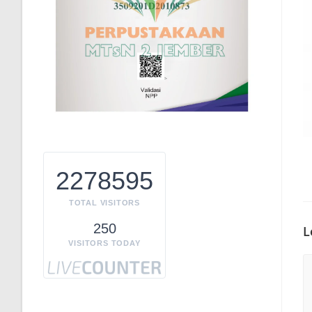
2278595
TOTAL VISITORS
250
L
VISITORS TODAY
C