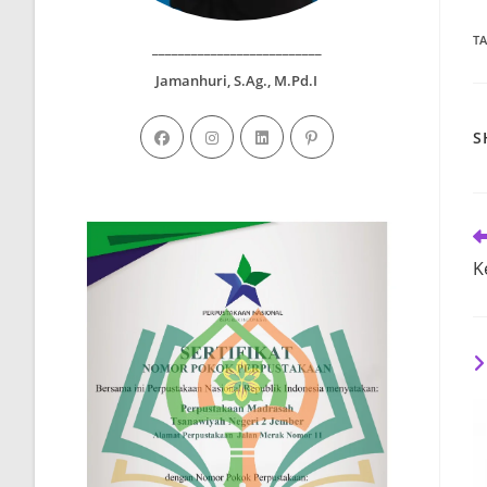
T
__________________________
Jamanhuri, S.Ag., M.Pd.I
S
R
m
K
ar