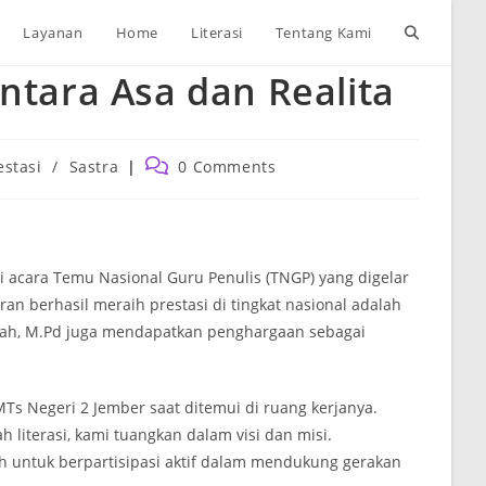
Toggle
Layanan
Home
Literasi
Tentang Kami
ntara Asa dan Realita
website
search
Post
estasi
/
Sastra
0 Comments
ry:
comments:
i acara Temu Nasional Guru Penulis (TNGP) yang digelar
n berhasil meraih prestasi di tingkat nasional adalah
liyah, M.Pd juga mendapatkan penghargaan sebagai
 MTs Negeri 2 Jember saat ditemui di ruang kerjanya.
literasi, kami tuangkan dalam visi dan misi.
ah untuk berpartisipasi aktif dalam mendukung gerakan