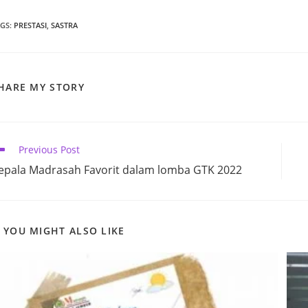
AGS
:
PRESTASI
,
SASTRA
SHARE
HARE MY STORY
THIS
CONTENT
ead
Previous Post
ore
epala Madrasah Favorit dalam lomba GTK 2022
ticles
YOU MIGHT ALSO LIKE