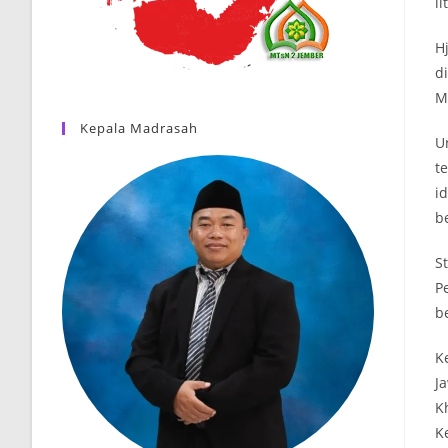
li
H
d
M
Kepala Madrasah
U
t
i
b
S
P
b
K
J
K
K