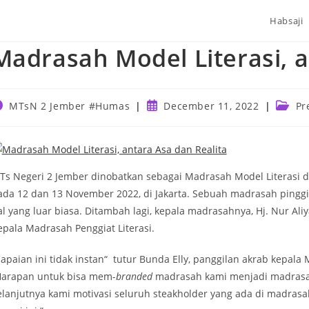
Habsaji
Madrasah Model Literasi, a
ost
Post
Post
MTsN 2 Jember #Humas
December 11, 2022
Pr
uthor:
published:
catego
Ts Negeri 2 Jember dinobatkan sebagai Madrasah Model Literasi d
ada 12 dan 13 November 2022, di Jakarta. Sebuah madrasah pinggira
al yang luar biasa. Ditambah lagi, kepala madrasahnya, Hj. Nur A
epala Madrasah Penggiat Literasi.
Capaian ini tidak instan“ tutur Bunda Elly, panggilan akrab kepala
Harapan untuk bisa mem-
branded
madrasah kami menjadi madrasah 
elanjutnya kami motivasi seluruh steakholder yang ada di madras