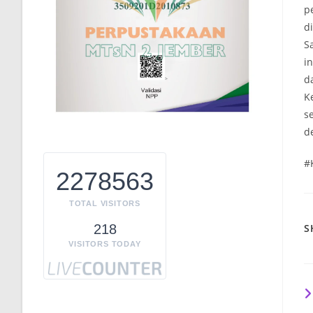
p
d
S
i
d
K
s
d
#
2278563
TOTAL VISITORS
S
218
VISITORS TODAY