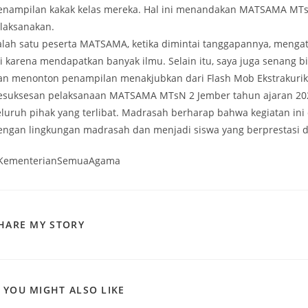
enampilan kakak kelas mereka. Hal ini menandakan MATSAMA MTsN
ilaksanakan.
alah satu peserta MATSAMA, ketika dimintai tanggapannya, menga
ni karena mendapatkan banyak ilmu. Selain itu, saya juga senang b
an menonton penampilan menakjubkan dari Flash Mob Ekstrakurikul
esuksesan pelaksanaan MATSAMA MTsN 2 Jember tahun ajaran 2024/2
eluruh pihak yang terlibat. Madrasah berharap bahwa kegiatan in
engan lingkungan madrasah dan menjadi siswa yang berprestasi da
KementerianSemuaAgama
SHARE
HARE MY STORY
THIS
CONTENT
YOU MIGHT ALSO LIKE