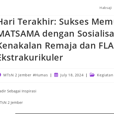
Habsaji
Hari Terakhir: Sukses Me
MATSAMA dengan Sosialisa
Kenakalan Remaja dan FL
Ekstrakurikuler
ost
Post
Post
MTsN 2 Jember #Humas
July 18, 2024
Kegiatan
uthor:
published:
category:
adir Sebagai Inspirasi
TsN 2 Jember