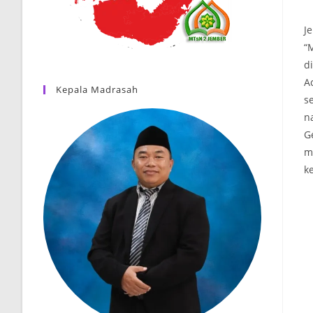
J
“
d
A
Kepala Madrasah
s
n
G
m
k