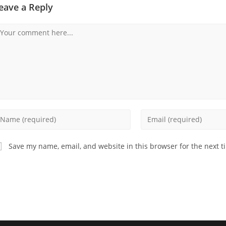
eave a Reply
omment
nter
Enter
our
your
ame
email
Save my name, email, and website in this browser for the next 
address
sername
to
comment
omment