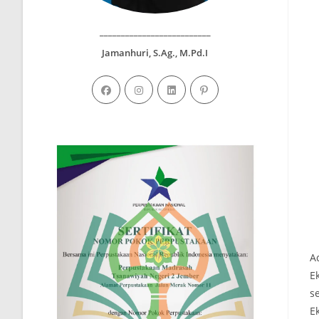
__________________________
Jamanhuri, S.Ag., M.Pd.I
A
Ek
s
E