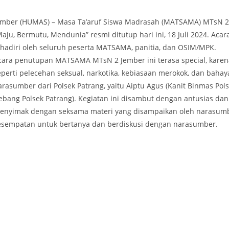
ember (HUMAS) – Masa Ta’aruf Siswa Madrasah (MATSAMA) MTsN 2
Maju, Bermutu, Mendunia” resmi ditutup hari ini, 18 Juli 2024. Ac
ihadiri oleh seluruh peserta MATSAMA, panitia, dan OSIM/MPK.
cara penutupan MATSAMA MTsN 2 Jember ini terasa special, karena
eperti pelecehan seksual, narkotika, kebiasaan merokok, dan bahaya 
arasumber dari Polsek Patrang, yaitu Aiptu Agus (Kanit Binmas Pol
ebang Polsek Patrang). Kegiatan ini disambut dengan antusias da
enyimak dengan seksama materi yang disampaikan oleh narasumber
esempatan untuk bertanya dan berdiskusi dengan narasumber.