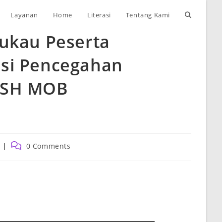
Toggle
Layanan
Home
Literasi
Tentang Kami
mukau Peserta
website
si Pencegahan
search
ASH MOB
Post
0 Comments
comments: