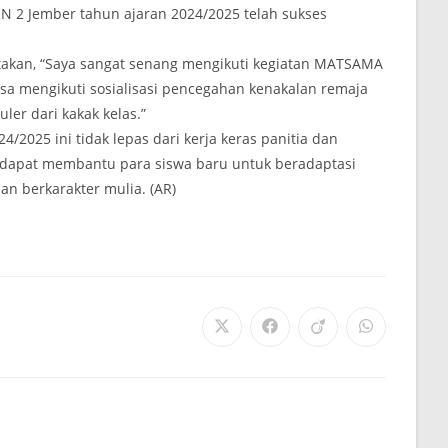
 2 Jember tahun ajaran 2024/2025 telah sukses
takan, “Saya sangat senang mengikuti kegiatan MATSAMA
isa mengikuti sosialisasi pencegahan kenakalan remaja
er dari kakak kelas.”
025 ini tidak lepas dari kerja keras panitia dan
i dapat membantu para siswa baru untuk beradaptasi
n berkarakter mulia. (AR)
Opens
Opens
Opens
Opens
in
in
in
in
a
a
a
a
new
new
new
new
window
window
window
window