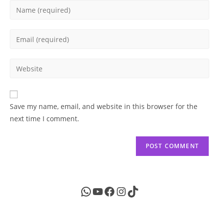
Enter
your
name
Enter
or
your
username
email
Enter
to
address
your
comment
to
website
comment
URL
Save my name, email, and website in this browser for the
(optional)
next time I comment.
WhatsApp
YouTube
Facebook
Instagram
TikTok