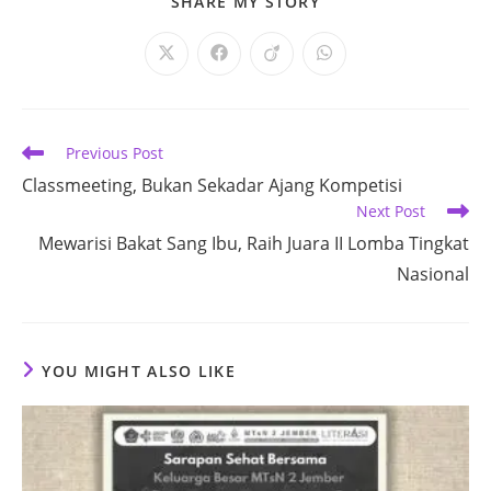
SHARE
SHARE MY STORY
THIS
CONTENT
Opens
Opens
Opens
Opens
in
in
in
in
a
a
a
a
new
new
new
new
window
window
window
window
Read
Previous Post
more
Classmeeting, Bukan Sekadar Ajang Kompetisi
articles
Next Post
Mewarisi Bakat Sang Ibu, Raih Juara II Lomba Tingkat
Nasional
YOU MIGHT ALSO LIKE