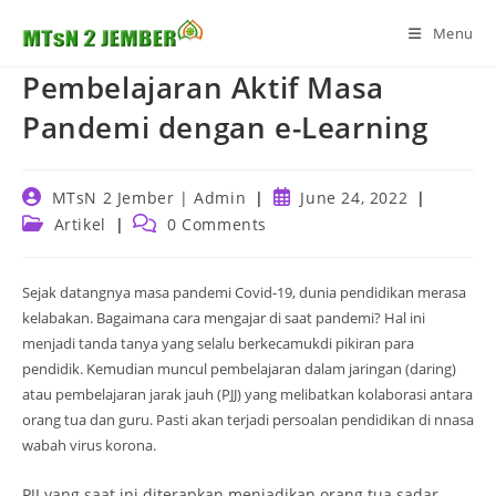
Skip
Menu
to
content
Pembelajaran Aktif Masa
Pandemi dengan e-Learning
Post
Post
MTsN 2 Jember | Admin
June 24, 2022
author:
published:
Post
Post
Artikel
0 Comments
category:
comments:
Sejak datangnya masa pandemi Covid-19, dunia pendidikan merasa
kelabakan. Bagaimana cara mengajar di saat pandemi? Hal ini
menjadi tanda tanya yang selalu berkecamukdi pikiran para
pendidik. Kemudian muncul pembelajaran dalam jaringan (daring)
atau pembelajaran jarak jauh (PJJ) yang melibatkan kolaborasi antara
orang tua dan guru. Pasti akan terjadi persoalan pendidikan di nnasa
wabah virus korona.
PJJ yang saat ini diterapkan menjadikan orang tua sadar