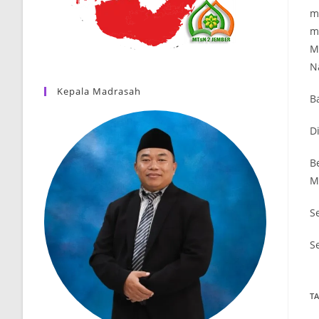
m
m
M
N
Kepala Madrasah
B
D
B
M
S
S
T