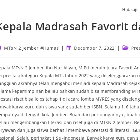
Habsaji
Kepala Madrasah Favorit 
ost
Post
Post
MTsN 2 Jember #Humas
December 7, 2022
Pre
uthor:
published:
categor
epala MTsN 2 Jember, ibu Nur Aliyah, M.Pd meraih Juara Favorit
erprestasi kategori Kepala MTs tahun 2022 yang diselenggarakan 
anggilan akrabnya telah mengabdi menjadi kepala Madrasah sejak 
elama kepemimpinan beliau bahkan sudah bisa membranding MTsN 
restasi riset bisa lolos tahap 1 di acara lomba MYRES yang diselen
anyak karya guru dan siswa yang sudah ber ISBN. Selama 1, 6 tahu
empatnya di tengah kota Jember. Buah dari perjuangannya , buah 
eliau mengembangkan literasi dan riset juga di MTsN 2 Jember. Be
aryawan dan juga siswa berhasil membawa prestasi di literasi . G
asional. Selalu peringkat 1 Se -indonesia. Banyak karya guru dan 