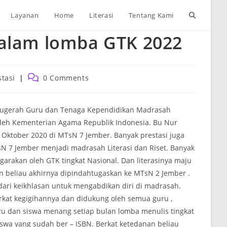
Toggle
Layanan
Home
Literasi
Tentang Kami
dalam lomba GTK 2022
website
search
Post
stasi
0 Comments
y:
comments:
 Anugerah Guru dan Tenaga Kependidikan Madrasah
oleh Kementerian Agama Republik Indonesia. Bu Nur
Oktober 2020 di MTsN 7 Jember. Banyak prestasi juga
7 Jember menjadi madrasah Literasi dan Riset. Banyak
ggarakan oleh GTK tingkat Nasional. Dan literasinya maju
n beliau akhirnya dipindahtugaskan ke MTsN 2 Jember .
dari keikhlasan untuk mengabdikan diri di madrasah.
rkat kegigihannya dan didukung oleh semua guru ,
uru dan siswa menang setiap bulan lomba menulis tingkat
siswa yang sudah ber – ISBN. Berkat ketedanan beliau