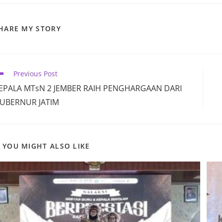
SHARE
HARE MY STORY
THIS
CONTENT
ead
Previous Post
ore
EPALA MTsN 2 JEMBER RAIH PENGHARGAAN DARI
ticles
UBERNUR JATIM
YOU MIGHT ALSO LIKE