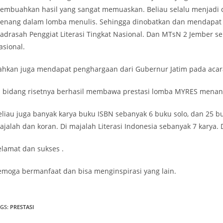
embuahkan hasil yang sangat memuaskan. Beliau selalu menjadi co
enang dalam lomba menulis. Sehingga dinobatkan dan mendapat 
adrasah Penggiat Literasi Tingkat Nasional. Dan MTsN 2 Jember se
asional.
ahkan juga mendapat penghargaan dari Gubernur Jatim pada acara
i bidang risetnya berhasil membawa prestasi lomba MYRES menang
eliau juga banyak karya buku ISBN sebanyak 6 buku solo, dan 25 bu
ajalah dan koran. Di majalah Literasi Indonesia sebanyak 7 karya. 
elamat dan sukses .
emoga bermanfaat dan bisa menginspirasi yang lain.
AGS
:
PRESTASI