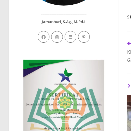
__________________________
S
Jamanhuri, S.Ag., M.Pd.I
R
m
K
ar
G