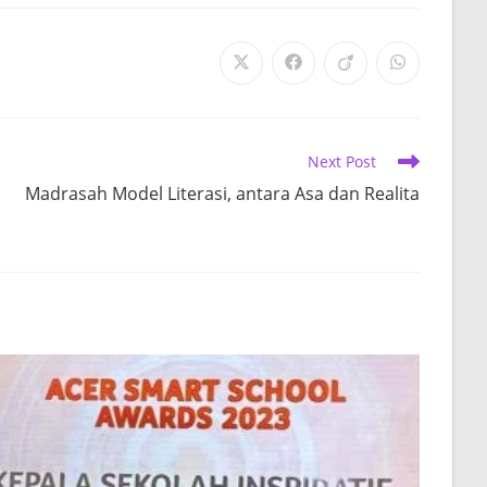
Opens
Opens
Opens
Opens
in
in
in
in
a
a
a
a
new
new
new
new
window
window
window
window
Next Post
Madrasah Model Literasi, antara Asa dan Realita