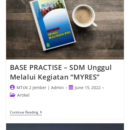
BASE PRACTISE – SDM Unggul
Melalui Kegiatan “MYRES”
Post
Post
MTsN 2 Jember | Admin
June 15, 2022
author:
published:
Post
Artikel
category:
BASE
Continue Reading
PRACTISE
–
SDM