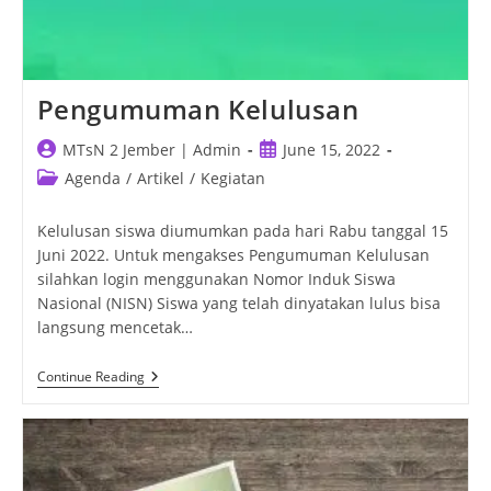
Pengumuman Kelulusan
Post
Post
MTsN 2 Jember | Admin
June 15, 2022
author:
published:
Post
Agenda
/
Artikel
/
Kegiatan
category:
Kelulusan siswa diumumkan pada hari Rabu tanggal 15
Juni 2022. Untuk mengakses Pengumuman Kelulusan
silahkan login menggunakan Nomor Induk Siswa
Nasional (NISN) Siswa yang telah dinyatakan lulus bisa
langsung mencetak…
Pengumuman
Continue Reading
Kelulusan