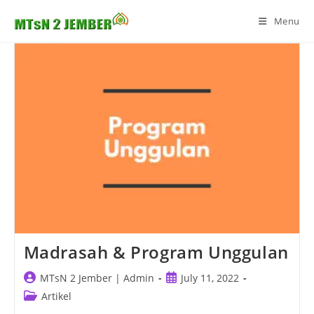
Skip
Menu
to
content
Madrasah & Program Unggulan
Post
Post
MTsN 2 Jember | Admin
July 11, 2022
author:
published:
Post
Artikel
category: