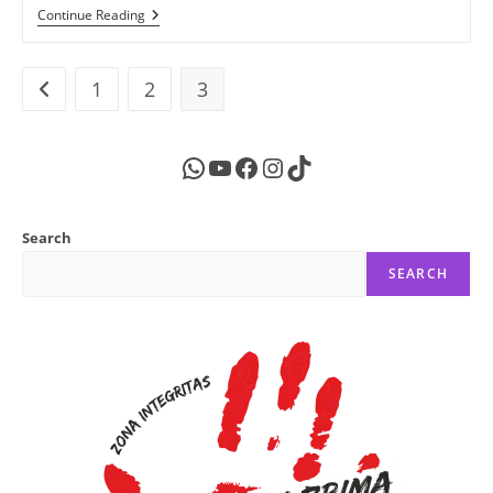
Happy
Continue Reading
GRADUATION
1
2
3
Go to the previous page
WhatsApp
YouTube
Facebook
Instagram
TikTok
Search
SEARCH