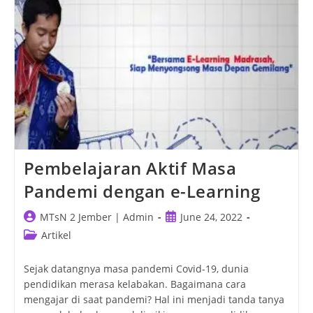
Lomba
Menulis
Bulan
Januari
2022
Pembelajaran Aktif Masa
Pandemi dengan e-Learning
Post
Post
MTsN 2 Jember | Admin
June 24, 2022
author:
published:
Post
Artikel
category:
Sejak datangnya masa pandemi Covid-19, dunia
pendidikan merasa kelabakan. Bagaimana cara
mengajar di saat pandemi? Hal ini menjadi tanda tanya