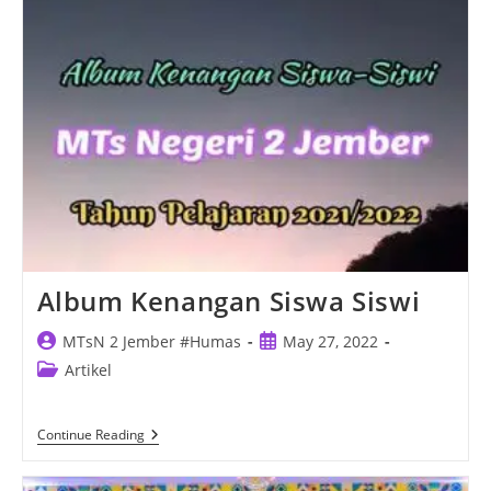
Unggul
Melalui
Kegiatan
“MYRES”
Album Kenangan Siswa Siswi
Post
Post
MTsN 2 Jember #Humas
May 27, 2022
author:
published:
Post
Artikel
category:
Album
Continue Reading
Kenangan
Siswa
Siswi