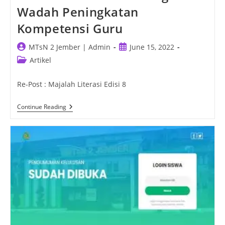
Wadah Peningkatan
Kompetensi Guru
Post
Post
MTsN 2 Jember | Admin
June 15, 2022
author:
published:
Post
Artikel
category:
Re-Post : Majalah Literasi Edisi 8
MAJALAH
Continue Reading
LITERASI
–
Revitalisasi
MGMP
Sebagai
Wadah
Peningkatan
Kompetensi
Guru