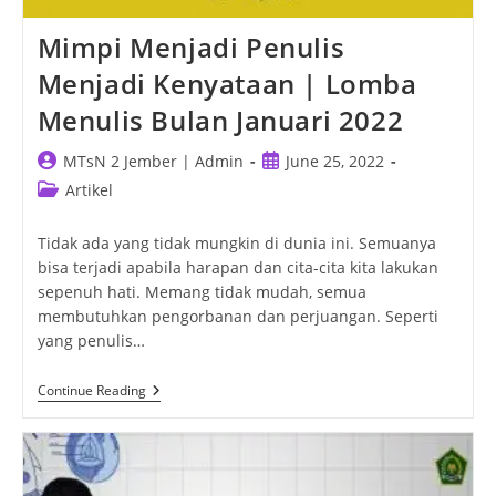
Mimpi Menjadi Penulis
Menjadi Kenyataan | Lomba
Menulis Bulan Januari 2022
Post
Post
MTsN 2 Jember | Admin
June 25, 2022
author:
published:
Post
Artikel
category:
Tidak ada yang tidak mungkin di dunia ini. Semuanya
bisa terjadi apabila harapan dan cita-cita kita lakukan
sepenuh hati. Memang tidak mudah, semua
membutuhkan pengorbanan dan perjuangan. Seperti
yang penulis…
Mimpi
Continue Reading
Menjadi
Penulis
Menjadi
Kenyataan
|