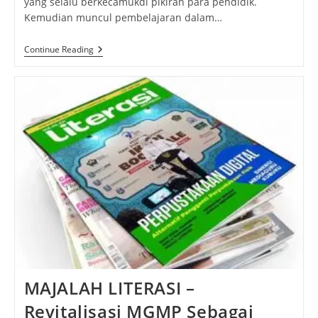
yang selalu berkecamukdi pikiran para pendidik.
Kemudian muncul pembelajaran dalam…
Pembelajaran
Continue Reading
Aktif
Masa
Pandemi
Dengan
E-
Learning
MAJALAH LITERASI –
Revitalisasi MGMP Sebagai