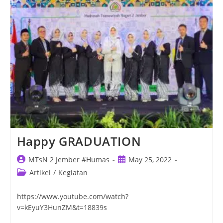
Happy GRADUATION
Post
Post
MTsN 2 Jember #Humas
May 25, 2022
author:
published:
Post
Artikel
/
Kegiatan
category:
https://www.youtube.com/watch?
v=kEyuY3HunZM&t=18839s