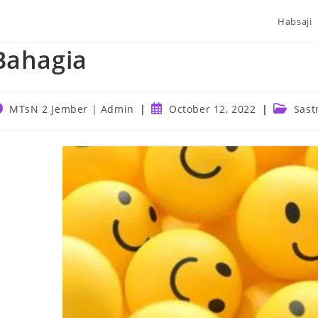
Habsaji
Bahagia
ost
Post
Post
MTsN 2 Jember | Admin
October 12, 2022
Sast
uthor:
published:
category