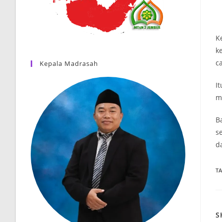
K
k
c
Kepala Madrasah
I
m
B
s
da
T
S