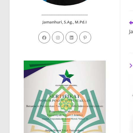
__________________________
Jamanhuri, S.Ag., M.Pd.I
R
m
J
ar