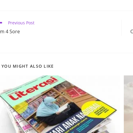
THIS
CONTENT
ead
Previous Post
ore
am 4 Sore
O
ticles
YOU MIGHT ALSO LIKE