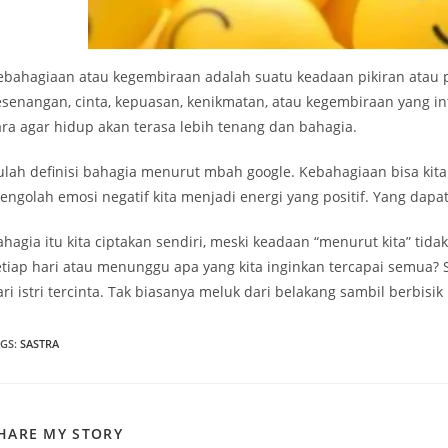
ebahagiaan atau kegembiraan adalah suatu keadaan pikiran atau 
esenangan, cinta, kepuasan, kenikmatan, atau kegembiraan yang in
ara agar hidup akan terasa lebih tenang dan bahagia.
tulah definisi bahagia menurut mbah google. Kebahagiaan bisa kita 
engolah emosi negatif kita menjadi energi yang positif. Yang dapat
ahagia itu kita ciptakan sendiri, meski keadaan “menurut kita” ti
etiap hari atau menunggu apa yang kita inginkan tercapai semua? S
ri istri tercinta. Tak biasanya meluk dari belakang sambil berbisik
AGS
:
SASTRA
SHARE
HARE MY STORY