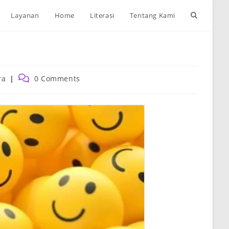
Toggle
Layanan
Home
Literasi
Tentang Kami
website
search
Post
ra
0 Comments
:
comments: