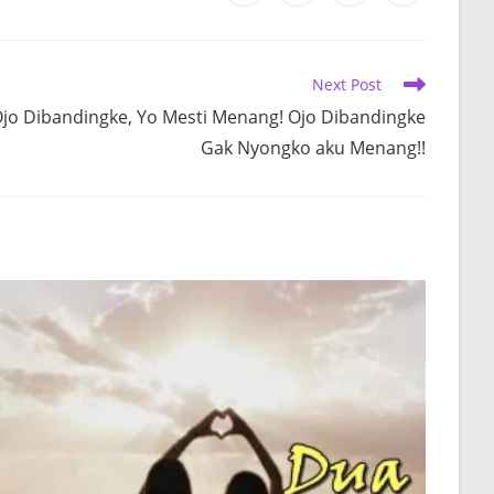
in
in
in
in
a
a
a
a
new
new
new
new
window
window
window
window
Next Post
jo Dibandingke, Yo Mesti Menang! Ojo Dibandingke
Gak Nyongko aku Menang!!