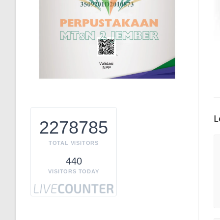
L
2278785
C
TOTAL VISITORS
440
VISITORS TODAY