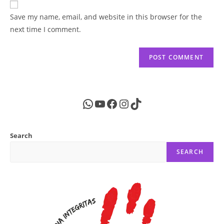
comment
URL
Save my name, email, and website in this browser for the
(optional)
next time I comment.
WhatsApp
YouTube
Facebook
Instagram
TikTok
Search
SEARCH