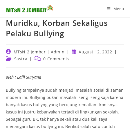
Skip
Menu
to
content
Muridku, Korban Sekaligus
Pelaku Bullying
Post
Post
MTsN 2 Jember | Admin
August 12, 2022
author:
published:
Post
Post
Sastra
0 Comments
category:
comments:
oleh : Laili Suryana
Bullying tampaknya sudah menjadi masalah sosial di zaman
modern ini. Bullying bukan masalah iseng-iseng saja karena
banyak kasus bullyng yang berujung kematian. Ironisnya,
kasus ini justru kebanyakan terjadi di lingkungan sekolah.
Sebagai guru BK, tak hanya sekali atau dua kali saya
menangani kasus bullying ini. Berikut salah satu contoh