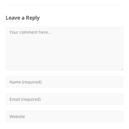
Leave a Reply
Comment
Enter
your
name
Enter
or
your
username
email
Enter
to
address
your
comment
to
website