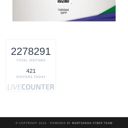
2278291
TOTAL VISITORS
421
VISITORS TODAY
© COPYRIGHT 2026 · POWERED BY
MARTSANDA CYBER TEAM