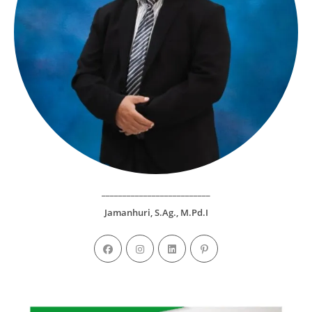
__________________________
Jamanhuri, S.Ag., M.Pd.I