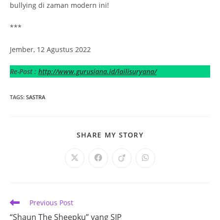
bullying di zaman modern ini!
***
Jember, 12 Agustus 2022
Re-Post :
http://www.gurusiana.id/lailisuryana/
TAGS
:
SASTRA
SHARE
SHARE MY STORY
THIS
CONTENT
Opens
Opens
Opens
Opens
in
in
in
in
a
a
a
a
new
new
new
new
window
window
window
window
Read
Previous Post
more
“Shaun The Sheepku” yang SIP