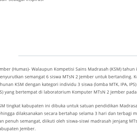
ember (Humas)- Walaupun Kompetisi Sains Madrasah (KSM) tahun in
enyurutkan semangat 6 siswa MTsN 2 Jember untuk bertanding. Keg
ahunan KSM dengan kategori individu 3 siswa (lomba MTK, IPA, IPS)
PS) yang bertempat di laboratorium Komputer MTsN 2 Jember pada t
SM tingkat kabupaten ini dibuka untuk satuan pendidikan Madras
ehingga dilaksanakan secara bertahap selama 3 hari dan terbagi m
an penuh semangat, diikuti oleh siswa-siswi madrasah jenjang MTs
abupaten Jember.