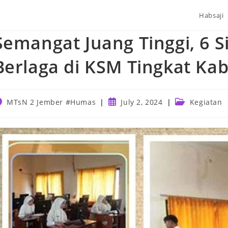
Habsaji
Semangat Juang Tinggi, 6 
Berlaga di KSM Tingkat Ka
ost
Post
Post
MTsN 2 Jember #Humas
July 2, 2024
Kegiatan
uthor:
published:
category: