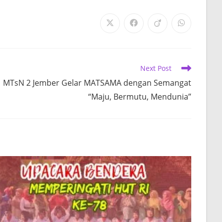
Opens
Opens
Opens
Opens
in
in
in
in
a
a
a
a
new
new
new
new
window
window
window
window
Next Post
MTsN 2 Jember Gelar MATSAMA dengan Semangat
“Maju, Bermutu, Mendunia”