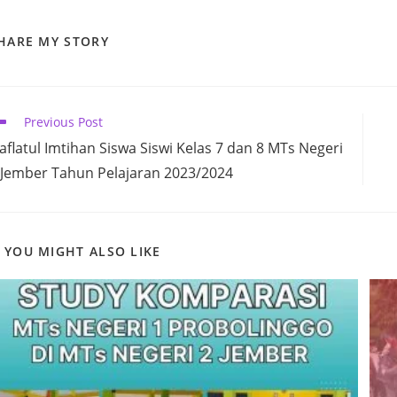
SHARE
HARE MY STORY
THIS
CONTENT
ead
Previous Post
ore
aflatul Imtihan Siswa Siswi Kelas 7 dan 8 MTs Negeri
ticles
 Jember Tahun Pelajaran 2023/2024
YOU MIGHT ALSO LIKE