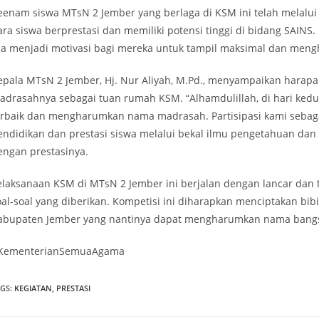
eenam siswa MTsN 2 Jember yang berlaga di KSM ini telah melalui 
ara siswa berprestasi dan memiliki potensi tinggi di bidang SAIN
ua menjadi motivasi bagi mereka untuk tampil maksimal dan me
epala MTsN 2 Jember, Hj. Nur Aliyah, M.Pd., menyampaikan harapan
adrasahnya sebagai tuan rumah KSM. “Alhamdulillah, di hari kedu
erbaik dan mengharumkan nama madrasah. Partisipasi kami seba
endidikan dan prestasi siswa melalui bekal ilmu pengetahuan da
engan prestasinya.
elaksanaan KSM di MTsN 2 Jember ini berjalan dengan lancar dan 
oal-soal yang diberikan. Kompetisi ini diharapkan menciptakan bibi
abupaten Jember yang nantinya dapat mengharumkan nama bangsa 
KementerianSemuaAgama
AGS
:
KEGIATAN
,
PRESTASI