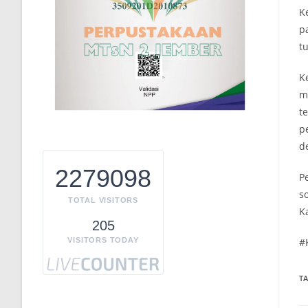
K
p
t
K
m
t
p
d
2279098
P
s
TOTAL VISITORS
K
205
#
VISITORS TODAY
T