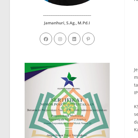
__________________________
Jamanhuri, S.Ag., M.Pd.I
J
m
t
I
K
s
d
K