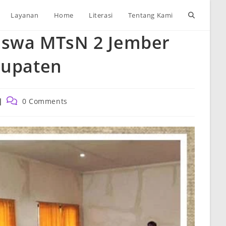
Toggle
Layanan
Home
Literasi
Tentang Kami
Siswa MTsN 2 Jember
website
bupaten
search
Post
0 Comments
comments: