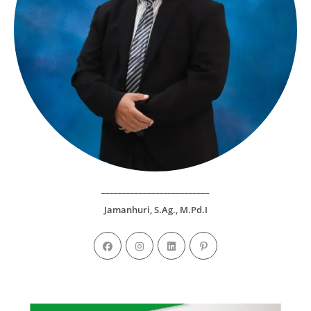
__________________________
Jamanhuri, S.Ag., M.Pd.I