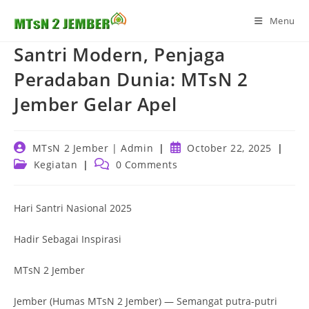
Skip
Menu
to
content
Santri Modern, Penjaga
Peradaban Dunia: MTsN 2
Jember Gelar Apel
Post
Post
MTsN 2 Jember | Admin
October 22, 2025
author:
published:
Post
Post
Kegiatan
0 Comments
category:
comments:
Hari Santri Nasional 2025
Hadir Sebagai Inspirasi
MTsN 2 Jember
Jember (Humas MTsN 2 Jember) — Semangat putra-putri