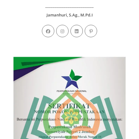
__________________________
Jamanhuri, S.Ag., M.Pd.I