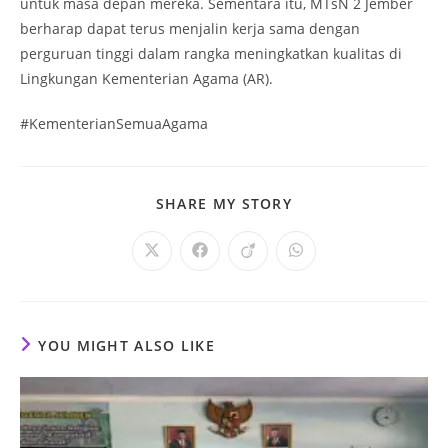
untuk masa depan mereka. Sementara itu, MTsN 2 Jember
berharap dapat terus menjalin kerja sama dengan
perguruan tinggi dalam rangka meningkatkan kualitas di
Lingkungan Kementerian Agama (AR).
#KementerianSemuaAgama
SHARE
SHARE MY STORY
THIS
CONTENT
Opens
Opens
Opens
Opens
in
in
in
in
a
a
a
a
new
new
new
new
window
window
window
window
YOU MIGHT ALSO LIKE