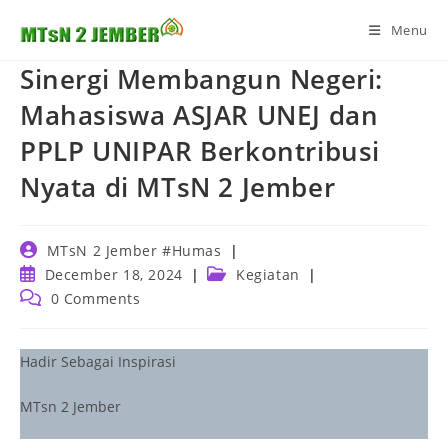
Skip
Menu
to
content
Sinergi Membangun Negeri:
Mahasiswa ASJAR UNEJ dan
PPLP UNIPAR Berkontribusi
Nyata di MTsN 2 Jember
Post
MTsN 2 Jember #Humas
author:
Post
Post
December 18, 2024
Kegiatan
published:
category:
Post
0 Comments
comments:
Hadir Sebagai Inspirasi
MTsn 2 Jember