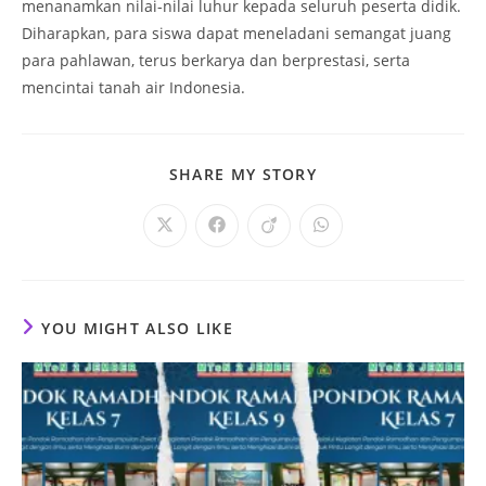
menanamkan nilai-nilai luhur kepada seluruh peserta didik.
Diharapkan, para siswa dapat meneladani semangat juang
para pahlawan, terus berkarya dan berprestasi, serta
mencintai tanah air Indonesia.
SHARE
SHARE MY STORY
THIS
CONTENT
Opens
Opens
Opens
Opens
in
in
in
in
a
a
a
a
new
new
new
new
window
window
window
window
YOU MIGHT ALSO LIKE