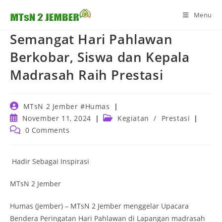
Skip
Menu
to
content
Semangat Hari Pahlawan
Berkobar, Siswa dan Kepala
Madrasah Raih Prestasi
Post
MTsN 2 Jember #Humas
author:
Post
Post
November 11, 2024
Kegiatan
/
Prestasi
published:
category:
Post
0 Comments
comments:
Hadir Sebagai Inspirasi
MTsN 2 Jember
Humas (Jember) – MTsN 2 Jember menggelar Upacara
Bendera Peringatan Hari Pahlawan di Lapangan madrasah