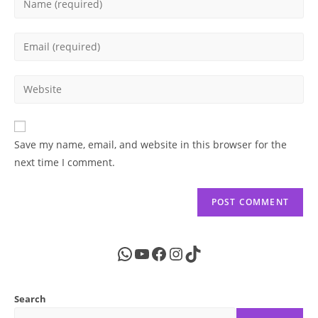
your
name
Enter
or
your
username
email
Enter
to
address
your
comment
to
website
comment
URL
Save my name, email, and website in this browser for the
(optional)
next time I comment.
WhatsApp
YouTube
Facebook
Instagram
TikTok
Search