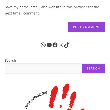
comment
URL
Save my name, email, and website in this browser for the
(optional)
next time I comment.
WhatsApp
YouTube
Facebook
Instagram
TikTok
Search
SEARCH