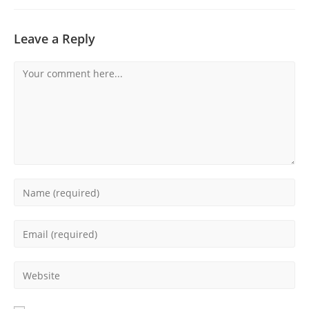
Leave a Reply
Comment
Enter
your
name
Enter
or
your
username
email
Enter
to
address
your
comment
to
website