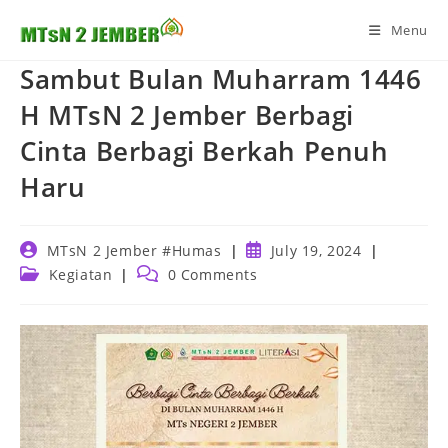
Skip
Menu
to
content
Sambut Bulan Muharram 1446
H MTsN 2 Jember Berbagi
Cinta Berbagi Berkah Penuh
Haru
Post
Post
MTsN 2 Jember #Humas
July 19, 2024
author:
published:
Post
Post
Kegiatan
0 Comments
category:
comments: