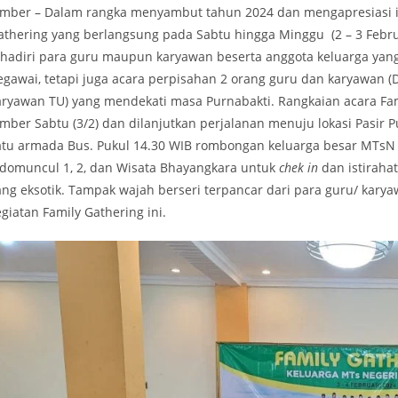
ember – Dalam rangka menyambut tahun 2024 dan mengapresiasi in
athering yang berlangsung pada Sabtu hingga Minggu (2 – 3 Februar
ihadiri para guru maupun karyawan beserta anggota keluarga yan
egawai, tetapi juga acara perpisahan 2 orang guru dan karyawan (Dr
aryawan TU) yang mendekati masa Purnabakti. Rangkaian acara Famil
ember Sabtu (3/2) dan dilanjutkan perjalanan menuju lokasi Pasir
atu armada Bus. Pukul 14.30 WIB rombongan keluarga besar MTsN 
idomuncul 1, 2, dan Wisata Bhayangkara untuk
chek in
dan istiraha
ang eksotik. Tampak wajah berseri terpancar dari para guru/ kary
giatan Family Gathering ini.