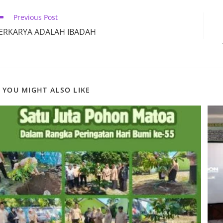
CONTENT
ead
Previous Post
ore
ERKARYA ADALAH IBADAH
ticles
YOU MIGHT ALSO LIKE