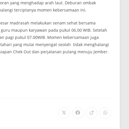
oran yang menghadap arah laut. Deburan ombak
alangi terciptanya momen kebersamaan ini.
a besar madrasah melakukan senam sehat bersama
ara guru maupun karyawan pada pukul 06.00 WIB. Setelah
pan pagi pukul 07.00WIB. Momen kebersamaan juga
atahari yang mulai menyengat seolah tidak menghalangi
ersiapan Chek Out dan perjalanan pulang menuju Jember.
Opens
Opens
Opens
Opens
in
in
in
in
a
a
a
a
new
new
new
new