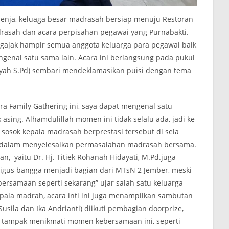
t senja, keluaga besar madrasah bersiap menuju Restoran
rasah dan acara perpisahan pegawai yang Purnabakti.
ngajak hampir semua anggota keluarga para pegawai baik
enal satu sama lain. Acara ini berlangsung pada pukul
iyah S.Pd) sembari mendeklamasikan puisi dengan tema
a Family Gathering ini, saya dapat mengenal satu
sing. Alhamdulillah momen ini tidak selalu ada, jadi ke
 sosok kepala madrasah berprestasi tersebut di sela
dalam menyelesaikan permasalahan madrasah bersama.
, yaitu Dr. Hj. Titiek Rohanah Hidayati, M.Pd.juga
igus bangga menjadi bagian dari MTsN 2 Jember, meski
bersamaan seperti sekarang” ujar salah satu keluarga
pala madrah, acara inti ini juga menampilkan sambutan
ila dan Ika Andrianti) diikuti pembagian doorprize,
 tampak menikmati momen kebersamaan ini, seperti