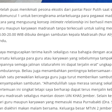
etelah puas menikmati pesona eksotis dari pantai Pasir Putih saa
idomuncul 1 untuk bercengkrama antarkeluarga para pegawai mad
cara yang mengusung konsep
intimate relationship
ini berhasil me
uru maupun karyawan madrasah tanpa terkecuali untuk saling meng
8.00-20.00 WIB dibuka dengan sambutan kepala Madrasah (Nur Al
ndu,
Saya mengucapkan terima kasih sekaligus rasa bahagia dengan acar
ersatu keluarga para guru atau karyawan yang sebelumnya tampak a
epannya semoga jalinan silaturahmi ini dapat terjalin erat” ungkap
ambutannya. Beliau juga menambahkan pentingnya kebersamaan 
alah satu perwakilan keluarga guru juga turut memberikan sambutan
enyampaikan sambutan. “Alhamdulillah saya merasa senang sekal
ertemuan ini singkat tetapi saya berharap dapat terus menjalin ke
uru madrasah sekaligus mantan dosen UIN KHAS Jember. Selain ke
ari guru maupun karyawan yang memasuki masa Purnabakti (Dra. Sus
an diakhiri makan malam bersama. Keluarga besar MTsN 2 Jember