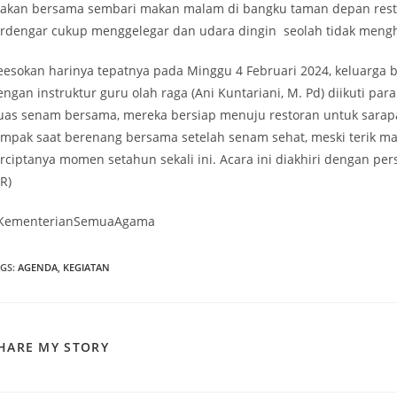
akan bersama sembari makan malam di bangku taman depan rest
erdengar cukup menggelegar dan udara dingin seolah tidak mengh
eesokan harinya tepatnya pada Minggu 4 Februari 2024, keluarg
engan instruktur guru olah raga (Ani Kuntariani, M. Pd) diikuti p
uas senam bersama, mereka bersiap menuju restoran untuk sara
ampak saat berenang bersama setelah senam sehat, meski terik m
erciptanya momen setahun sekali ini. Acara ini diakhiri dengan p
R)
KementerianSemuaAgama
AGS
:
AGENDA
,
KEGIATAN
SHARE
HARE MY STORY
THIS