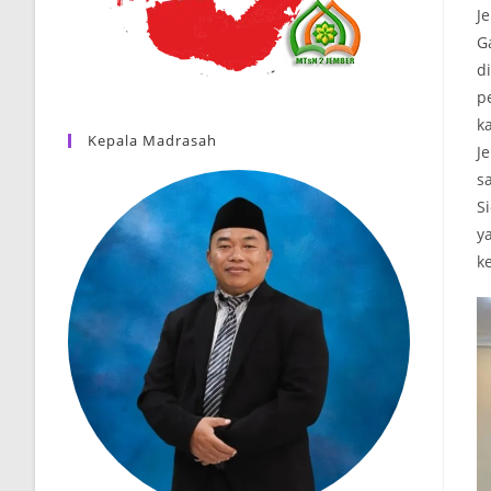
J
G
d
p
k
Kepala Madrasah
J
s
S
y
ke