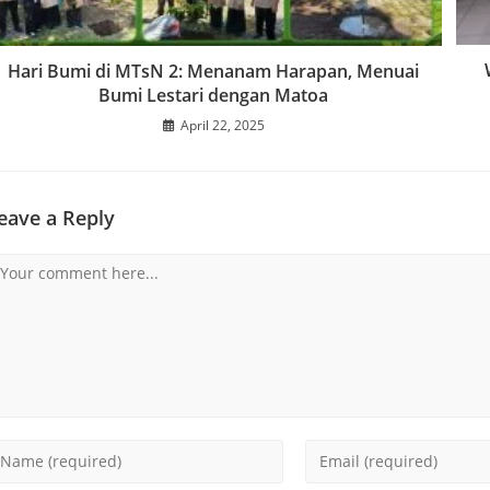
Hari Bumi di MTsN 2: Menanam Harapan, Menuai
Bumi Lestari dengan Matoa
April 22, 2025
eave a Reply
omment
nter
Enter
our
your