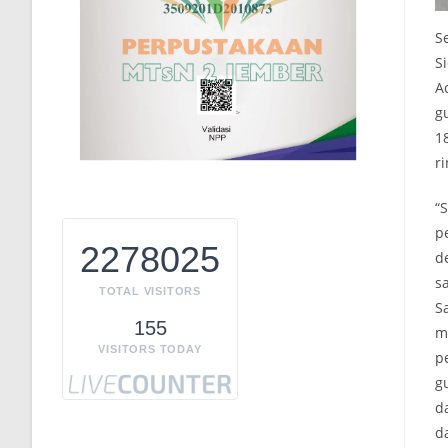
S
S
A
g
1
ri
“
p
2278025
d
s
TOTAL VISITORS
S
155
m
VISITORS TODAY
p
g
d
d