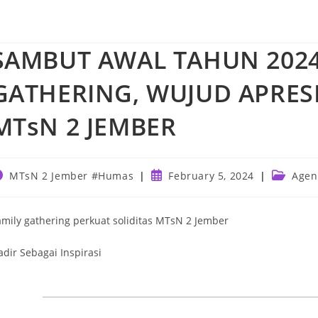
SAMBUT AWAL TAHUN 2024
GATHERING, WUJUD APRES
MTsN 2 JEMBER
ost
Post
Post
MTsN 2 Jember #Humas
February 5, 2024
Agen
uthor:
published:
category
amily gathering perkuat soliditas MTsN 2 Jember
adir Sebagai Inspirasi