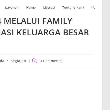
Toggle
Layanan
Home
Literasi
Tentang Kami
 MELALUI FAMILY
website
IASI KELUARGA BESAR
search
Post
da
/
Kegiatan
0 Comments
:
comments: