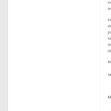
m
t
K
d
p
t
t
(A
#
T
S