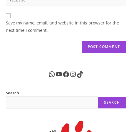
address
your
comment
to
website
comment
URL
Save my name, email, and website in this browser for the
(optional)
next time I comment.
WhatsApp
YouTube
Facebook
Instagram
TikTok
Search
SEARCH