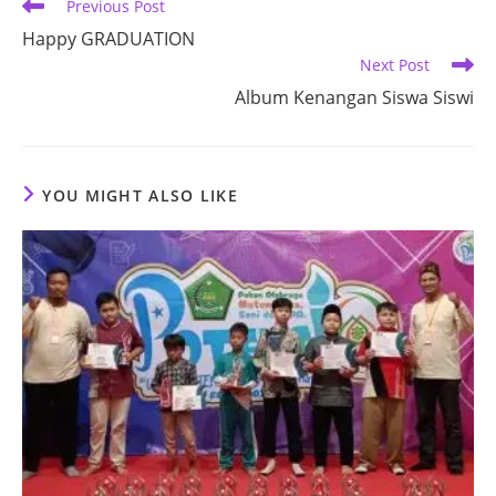
Read
Previous Post
more
Happy GRADUATION
articles
Next Post
Album Kenangan Siswa Siswi
YOU MIGHT ALSO LIKE