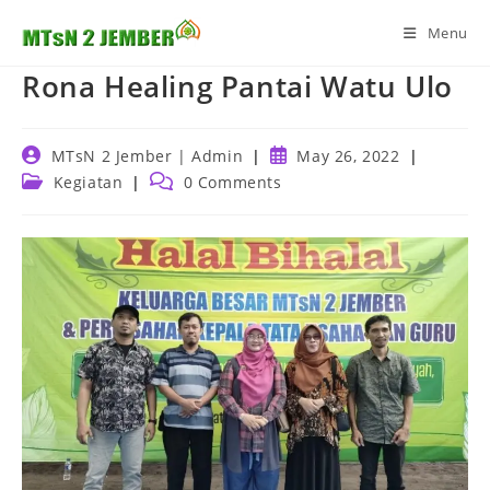
Skip
Menu
to
content
Rona Healing Pantai Watu Ulo
Post
Post
MTsN 2 Jember | Admin
May 26, 2022
author:
published:
Post
Post
Kegiatan
0 Comments
category:
comments: