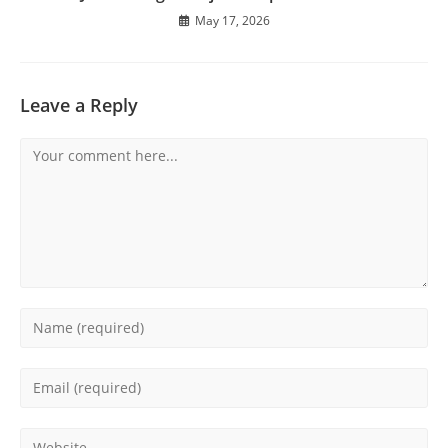
May 17, 2026
Leave a Reply
Comment
Enter
your
name
Enter
or
your
username
email
Enter
to