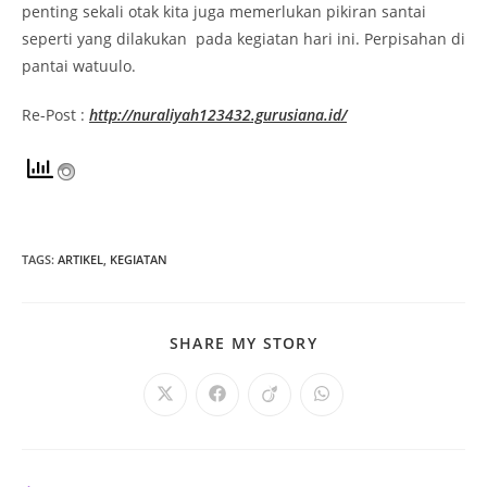
penting sekali otak kita juga memerlukan pikiran santai
seperti yang dilakukan pada kegiatan hari ini. Perpisahan di
pantai watuulo.
Re-Post :
http://nuraliyah123432.gurusiana.id/
TAGS
:
ARTIKEL
,
KEGIATAN
SHARE
SHARE MY STORY
THIS
CONTENT
Opens
Opens
Opens
Opens
in
in
in
in
a
a
a
a
new
new
new
new
window
window
window
window