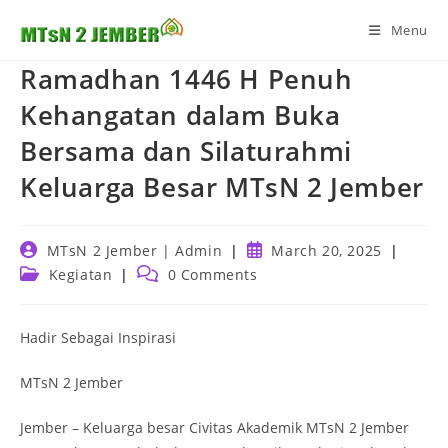
Skip
Menu
to
content
Ramadhan 1446 H Penuh
Kehangatan dalam Buka
Bersama dan Silaturahmi
Keluarga Besar MTsN 2 Jember
Post
Post
MTsN 2 Jember | Admin
March 20, 2025
author:
published:
Post
Post
Kegiatan
0 Comments
category:
comments:
Hadir Sebagai Inspirasi
MTsN 2 Jember
Jember – Keluarga besar Civitas Akademik MTsN 2 Jember