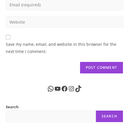
Enter
or
your
username
email
Enter
to
address
your
comment
to
website
comment
URL
Save my name, email, and website in this browser for the
(optional)
next time I comment.
WhatsApp
YouTube
Facebook
Instagram
TikTok
Search
SEARCH