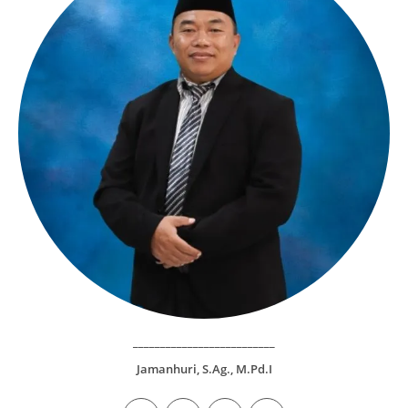
__________________________
Jamanhuri, S.Ag., M.Pd.I