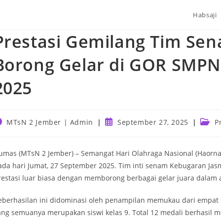
Habsaji
Prestasi Gemilang Tim Se
Borong Gelar di GOR SMPN
2025
ost
Post
Post
MTsN 2 Jember | Admin
September 27, 2025
P
uthor:
published:
categ
umas (MTsN 2 Jember) – Semangat Hari Olahraga Nasional (Haor
ada hari Jumat, 27 September 2025. Tim inti senam Kebugaran Ja
restasi luar biasa dengan memborong berbagai gelar juara dalam
eberhasilan ini didominasi oleh penampilan memukau dari empat sr
ang semuanya merupakan siswi kelas 9. Total 12 medali berhasil m