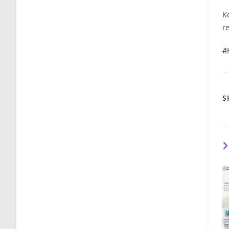
K
r
#
S