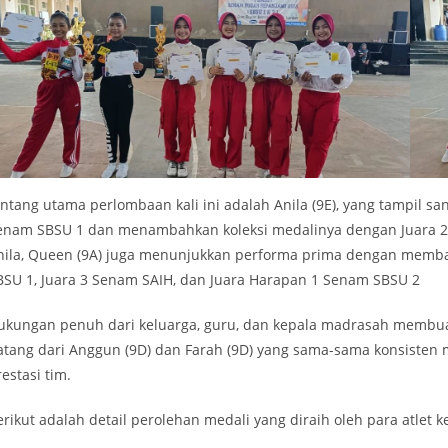
intang utama perlombaan kali ini adalah Anila (9E), yang tampil san
enam SBSU 1 dan menambahkan koleksi medalinya dengan Juara 2 d
nila, Queen (9A) juga menunjukkan performa prima dengan memba
BSU 1, Juara 3 Senam SAIH, dan Juara Harapan 1 Senam SBSU 2
ukungan penuh dari keluarga, guru, dan kepala madrasah membuat 
atang dari Anggun (9D) dan Farah (9D) yang sama-sama konsisten m
estasi tim.
erikut adalah detail perolehan medali yang diraih oleh para atlet