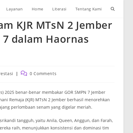
Toggle
Layanan
Home
Literasi
Tentang Kami
nam KJR MTsN 2 Jember
website
 7 dalam Haornas
search
Post
restasi
0 Comments
ory:
comments:
nas) 2025 benar-benar membakar GOR SMPN 7 Jember
smani Remaja (KJR) MTsN 2 Jember berhasil menorehkan
 ajang perlombaan senam yang digelar meriah.
ikandi tangguh, yaitu Anila, Queen, Anggun, dan Farah,
ereka raih, menunjukkan konsistensi dan dominasi tim