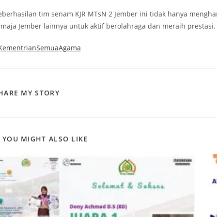
eberhasilan tim senam KJR MTsN 2 Jember ini tidak hanya mengha
emaja Jember lainnya untuk aktif berolahraga dan meraih prestasi.
KementrianSemuaAgama
SHARE
HARE MY STORY
THIS
CONTENT
YOU MIGHT ALSO LIKE