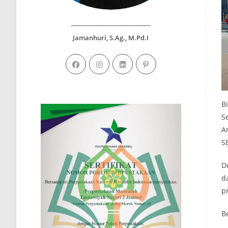
__________________________
Jamanhuri, S.Ag., M.Pd.I
B
S
A
S
D
d
pr
B