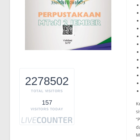
2278502
TOTAL VISITORS
157
K
VISITORS TODAY
s
“
d
M