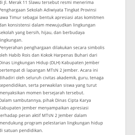
di Jl. Merak 11 Slawu tersebut resmi menerima
Penghargaan Sekolah Adiwiyata Tingkat Provinsi
Jawa Timur sebagai bentuk apresiasi atas komitmen
dan konsistensi dalam mewujudkan lingkungan
sekolah yang bersih, hijau, dan berbudaya
lingkungan.
Penyerahan penghargaan dilakukan secara simbolis
oleh Habib Rois dan Kokok Harpenas Buhari dari
Dinas Lingkungan Hidup (DLH) Kabupaten Jember
bertempat di lapangan MTsN 2 Jember. Acara ini
dihadiri oleh seluruh civitas akademik, guru, tenaga
kependidikan, serta perwakilan siswa yang turut
menyaksikan momen bersejarah tersebut.
Dalam sambutannya, pihak Dinas Cipta Karya
Kabupaten Jember menyampaikan apresiasi
terhadap peran aktif MTsN 2 Jember dalam
mendukung program pelestarian lingkungan hidup
di satuan pendidikan.