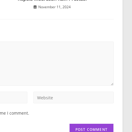
November 11, 2024
Enter
your
website
time I comment.
URL
(optional)