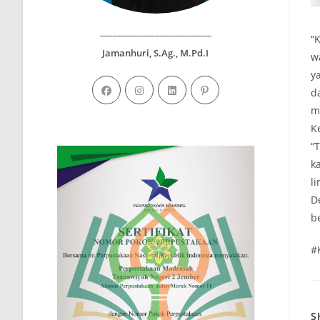
__________________________
“
Jamanhuri, S.Ag., M.Pd.I
w
y
d
m
K
“
k
l
D
b
#
S