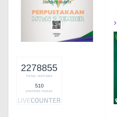
2278855
TOTAL VISITORS
510
VISITORS TODAY