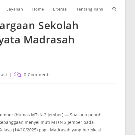
Toggle
Layanan
Home
Literasi
Tentang Kami
argaan Sekolah
website
 Nyata Madrasah
search
Post
tasi
0 Comments
:
comments:
Jember (Humas MTsN 2 Jember) — Suasana penuh
kebanggaan menyelimuti MTsN 2 Jember pada
Selasa (14/10/2025) pagi. Madrasah yang berlokasi