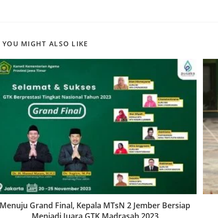
THIS
CONTENT
YOU MIGHT ALSO LIKE
Menuju Grand Final, Kepala MTsN 2 Jember Bersiap
Menjadi Juara GTK Madrasah 2023