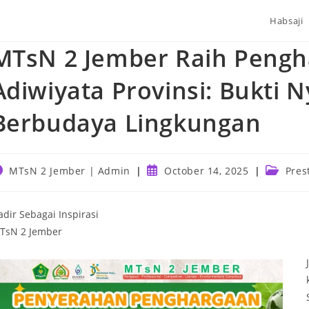
Habsaji
MTsN 2 Jember Raih Pengh
Adiwiyata Provinsi: Bukti
Berbudaya Lingkungan
ost
Post
Post
MTsN 2 Jember | Admin
October 14, 2025
Pres
uthor:
published:
category
adir Sebagai Inspirasi
TsN 2 Jember