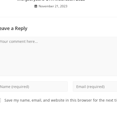
November 21, 2023
eave a Reply
omment
nter
Enter
our
your
ame
email
Save my name, email, and website in this browser for the next 
address
sername
to
comment