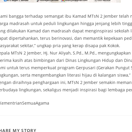
Kami bangga terhadap semangat ibu Kamad MTsN 2 Jember telah
arga madrasah untuk peduli lingkungan hingga jenjang lebih tingg
ang dilakukan Kamad dan madrasah dapat menginspirasi sekolah la
apat dipertahankan, terus berinovasi, dan memantik kepekaan pe
asyarakat sekitar,” ungkap pria yang kerap disapa pak Kokok.
epala MTsN 2 Jember, Hj. Nur Aliyah, S.Pd., M.Pd., mengungkapkan
Terima kasih atas bimbingan dari Dinas Lingkungan Hidup dan Dina
ami untuk terus memperkuat program Gerpusari (Gerakan Pungut 
ingkungan, serta mengembangkan literasi hijau di kalangan siswa,
engan diraihnya penghargaan ini, MTsN 2 Jember semakin memanta
erbudaya lingkungan, sekaligus menjadi inspirasi bagi lembaga pe
KementrianSemuaAgama
SHARE
HARE MY STORY