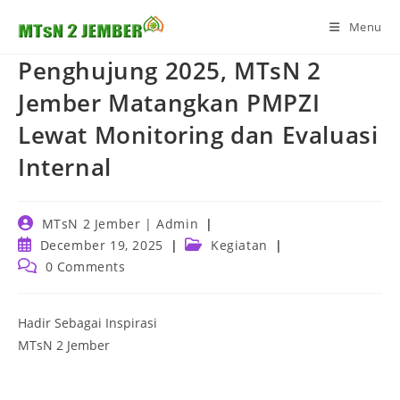
Skip
Menu
to
content
Penghujung 2025, MTsN 2
Jember Matangkan PMPZI
Lewat Monitoring dan Evaluasi
Internal
Post
MTsN 2 Jember | Admin
author:
Post
Post
December 19, 2025
Kegiatan
published:
category:
Post
0 Comments
comments:
Hadir Sebagai Inspirasi
MTsN 2 Jember