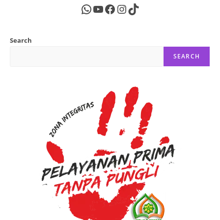
WhatsApp
YouTube
Facebook
Instagram
TikTok
Search
SEARCH