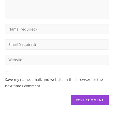
Enter
your
name
Enter
or
your
username
email
Enter
to
address
your
comment
to
website
comment
URL
Save my name, email, and website in this browser for the
(optional)
next time I comment.