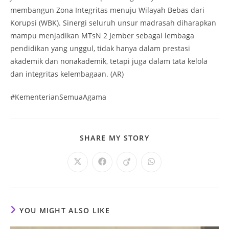
membangun Zona Integritas menuju Wilayah Bebas dari
Korupsi (WBK). Sinergi seluruh unsur madrasah diharapkan
mampu menjadikan MTsN 2 Jember sebagai lembaga
pendidikan yang unggul, tidak hanya dalam prestasi
akademik dan nonakademik, tetapi juga dalam tata kelola
dan integritas kelembagaan. (AR)
#KementerianSemuaAgama
SHARE
SHARE MY STORY
THIS
CONTENT
Opens
Opens
Opens
Opens
in
in
in
in
a
a
a
a
new
new
new
new
window
window
window
window
YOU MIGHT ALSO LIKE