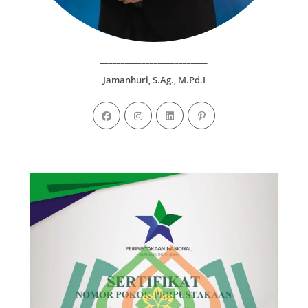
__________________________
Jamanhuri, S.Ag., M.Pd.I