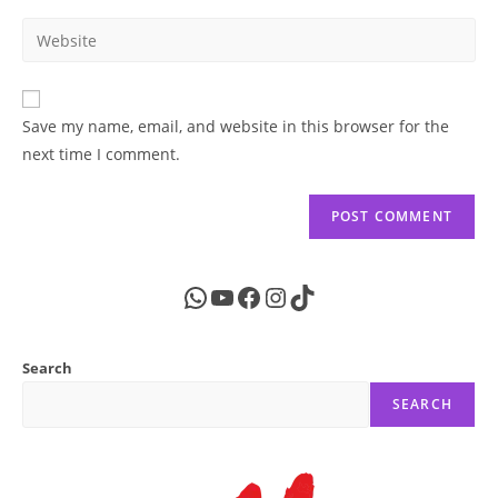
username
email
Enter
to
address
your
comment
to
website
comment
URL
Save my name, email, and website in this browser for the
(optional)
next time I comment.
WhatsApp
YouTube
Facebook
Instagram
TikTok
Search
SEARCH