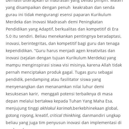
berhasil diterapkan di madrasah yang beliau pimpin. Materi
yang disampaikan dengan penuh keakraban dan senda
gurau ini tidak mengurangi esensi paparan Kurikulum
Merdeka dan Inovasi Madrasah demi Peningkatan
Pendidikan yang Adaptif, berkualitas dan kompetitif di Era
5.0 itu sendiri. Beliau menekankan pentingnya beradaptasi,
inovasi, berintegritas, dan kompetitif bagi guru dan tenaga
kependidikan. “Guru harus menjadi agen kreativitas dan
inovasi (sejalan dengan tujuan Kurikulum Merdeka) yang
mampu menginspirasi siswa visi misinya, karena Allah tidak
pernah menciptakan produk gagal. Tugas guru sebagai
pendidik, pendamping atau fasilitator siswa yang
menyenangkan dan menanamkan nilai luhur demi
kesuksesan karir, menggali potensi terbaiknya di masa
depan melalui bertakwa kepada Tuhan Yang Maha Esa,
menjujung tinggi
akhlakul karimah,
berkebhinekaan global,
gotong royong, kreatif,
critical thinkhing,
danmandiri ungkap
beliau yang juga tim penyusun inovasi dan implementasi di