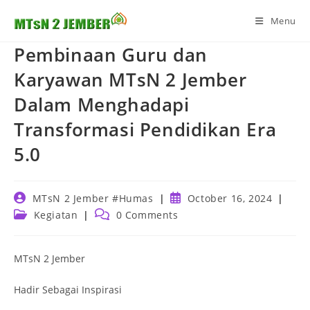
Skip
Menu
to
content
Pembinaan Guru dan
Karyawan MTsN 2 Jember
Dalam Menghadapi
Transformasi Pendidikan Era
5.0
Post
Post
MTsN 2 Jember #Humas
October 16, 2024
author:
published:
Post
Post
Kegiatan
0 Comments
category:
comments:
MTsN 2 Jember
Hadir Sebagai Inspirasi