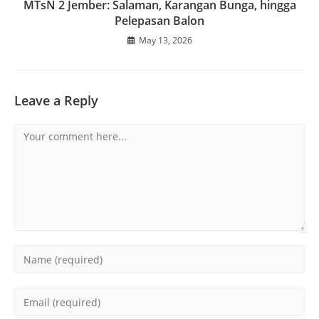
MTsN 2 Jember: Salaman, Karangan Bunga, hingga
Pelepasan Balon
May 13, 2026
Leave a Reply
Comment
Enter
your
name
Enter
or
your