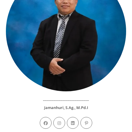
__________________________
Jamanhuri, S.Ag., M.Pd.I