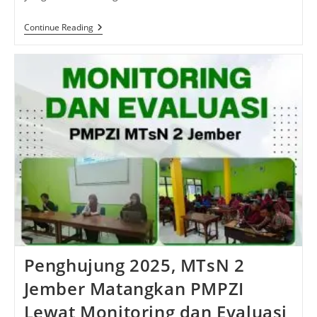
Empat
Continue Reading
Bintang
Prestasi
MTsN
2
Jember
Bersinar
Di
Akhir
2025
Penghujung 2025, MTsN 2
Jember Matangkan PMPZI
Lewat Monitoring dan Evaluasi