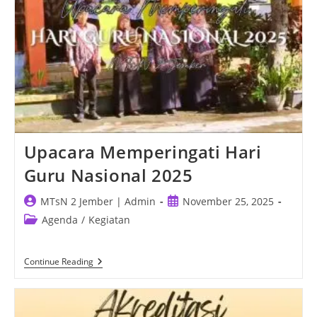
Upacara Memperingati Hari
Guru Nasional 2025
Post
Post
MTsN 2 Jember | Admin
November 25, 2025
author:
published:
Post
Agenda
/
Kegiatan
category:
Upacara
Continue Reading
Memperingati
Hari
Guru
Nasional