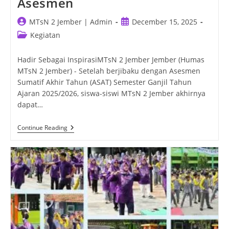
Asesmen
Post
Post
MTsN 2 Jember | Admin
December 15, 2025
author:
published:
Post
Kegiatan
category:
Hadir Sebagai InspirasiMTsN 2 Jember Jember (Humas
MTsN 2 Jember) - Setelah berjibaku dengan Asesmen
Sumatif Akhir Tahun (ASAT) Semester Ganjil Tahun
Ajaran 2025/2026, siswa-siswi MTsN 2 Jember akhirnya
dapat…
Class
Continue Reading
Meeting
“The
Great
Scramble”,
Oase
Kebersamaan
Siswa
MTsN
2
Jember
Pasca
Asesmen