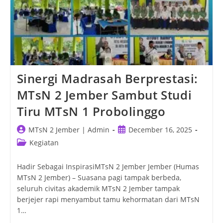
Sinergi Madrasah Berprestasi:
MTsN 2 Jember Sambut Studi
Tiru MTsN 1 Probolinggo
Post
Post
MTsN 2 Jember | Admin
December 16, 2025
author:
published:
Post
Kegiatan
category:
Hadir Sebagai InspirasiMTsN 2 Jember Jember (Humas
MTsN 2 Jember) – Suasana pagi tampak berbeda,
seluruh civitas akademik MTsN 2 Jember tampak
berjejer rapi menyambut tamu kehormatan dari MTsN
1…