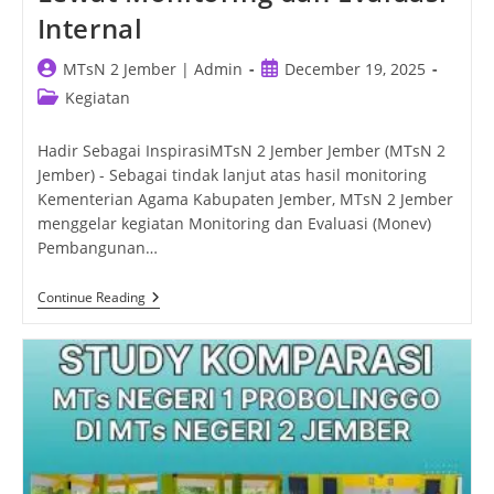
Internal
Post
Post
MTsN 2 Jember | Admin
December 19, 2025
author:
published:
Post
Kegiatan
category:
Hadir Sebagai InspirasiMTsN 2 Jember Jember (MTsN 2
Jember) - Sebagai tindak lanjut atas hasil monitoring
Kementerian Agama Kabupaten Jember, MTsN 2 Jember
menggelar kegiatan Monitoring dan Evaluasi (Monev)
Pembangunan…
Penghujung
Continue Reading
2025,
MTsN
2
Jember
Matangkan
PMPZI
Lewat
Monitoring
Dan
Evaluasi
Internal