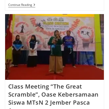
Sinergi
Continue Reading
Madrasah
Berprestasi:
MTsN
2
Jember
Sambut
Studi
Tiru
MTsN
1
Probolinggo
Class Meeting “The Great
Scramble”, Oase Kebersamaan
Siswa MTsN 2 Jember Pasca