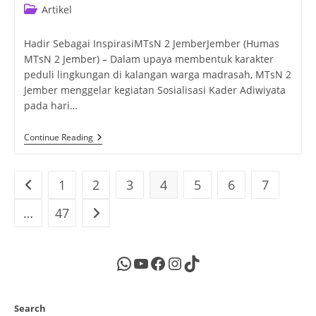
author:
published:
Post
Artikel
category:
Hadir Sebagai InspirasiMTsN 2 JemberJember (Humas
MTsN 2 Jember) – Dalam upaya membentuk karakter
peduli lingkungan di kalangan warga madrasah, MTsN 2
Jember menggelar kegiatan Sosialisasi Kader Adiwiyata
pada hari…
Menabung
Continue Reading
Sampah,
Menanam
Kepedulian:
MTsN
1
2
3
4
5
6
7
Go to the previous page
2
Jember
…
47
Go to the next page
Gelar
Sosialisasi
Kader
Adiwiyata
WhatsApp
YouTube
Facebook
Instagram
TikTok
Search