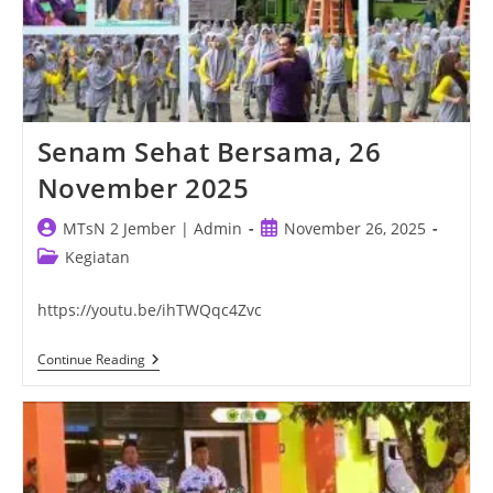
Senam Sehat Bersama, 26
November 2025
Post
Post
MTsN 2 Jember | Admin
November 26, 2025
author:
published:
Post
Kegiatan
category:
https://youtu.be/ihTWQqc4Zvc
Senam
Continue Reading
Sehat
Bersama,
26
November
2025