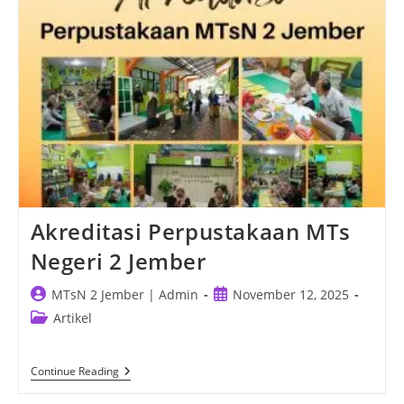
2025
Akreditasi Perpustakaan MTs
Negeri 2 Jember
Post
Post
MTsN 2 Jember | Admin
November 12, 2025
author:
published:
Post
Artikel
category:
Akreditasi
Continue Reading
Perpustakaan
MTs