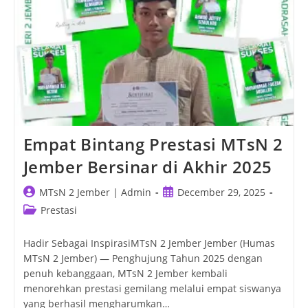
Empat Bintang Prestasi MTsN 2
Jember Bersinar di Akhir 2025
Post
Post
MTsN 2 Jember | Admin
December 29, 2025
author:
published:
Post
Prestasi
category:
Hadir Sebagai InspirasiMTsN 2 Jember Jember (Humas
MTsN 2 Jember) — Penghujung Tahun 2025 dengan
penuh kebanggaan, MTsN 2 Jember kembali
menorehkan prestasi gemilang melalui empat siswanya
yang berhasil mengharumkan…