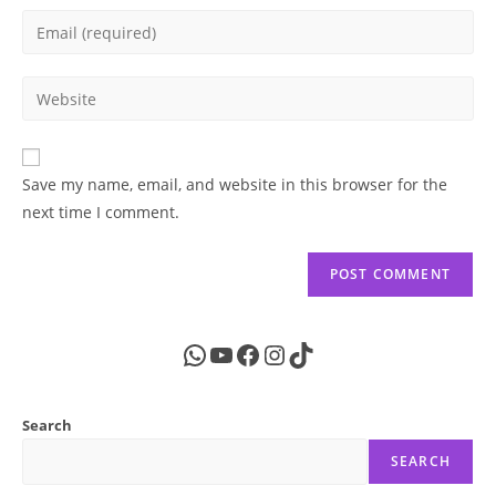
name
Enter
or
your
username
email
Enter
to
address
your
comment
to
website
comment
URL
Save my name, email, and website in this browser for the
(optional)
next time I comment.
WhatsApp
YouTube
Facebook
Instagram
TikTok
Search
SEARCH