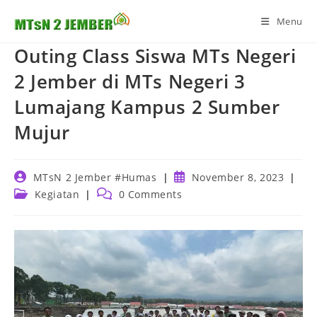
Skip
Menu
to
content
Outing Class Siswa MTs Negeri
2 Jember di MTs Negeri 3
Lumajang Kampus 2 Sumber
Mujur
Post
Post
MTsN 2 Jember #Humas
November 8, 2023
author:
published:
Post
Post
Kegiatan
0 Comments
category:
comments: