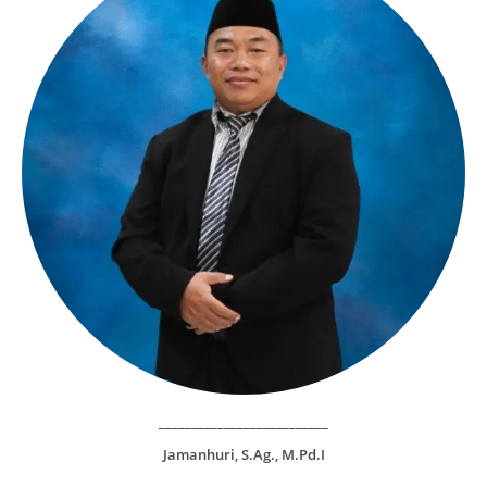
__________________________
Jamanhuri, S.Ag., M.Pd.I