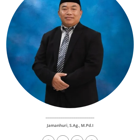
__________________________
Jamanhuri, S.Ag., M.Pd.I