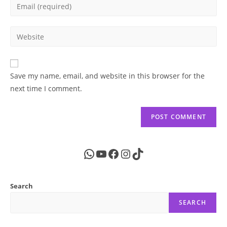
Enter
or
your
username
email
Enter
to
address
your
comment
to
website
comment
URL
Save my name, email, and website in this browser for the
(optional)
next time I comment.
WhatsApp
YouTube
Facebook
Instagram
TikTok
Search
SEARCH