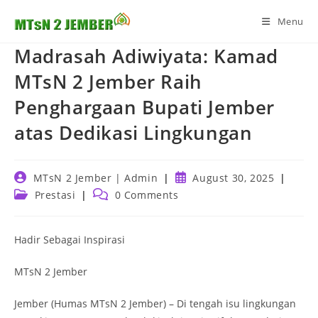
Skip
Menu
to
content
Madrasah Adiwiyata: Kamad
MTsN 2 Jember Raih
Penghargaan Bupati Jember
atas Dedikasi Lingkungan
Post
Post
MTsN 2 Jember | Admin
August 30, 2025
author:
published:
Post
Post
Prestasi
0 Comments
category:
comments:
Hadir Sebagai Inspirasi
MTsN 2 Jember
Jember (Humas MTsN 2 Jember) – Di tengah isu lingkungan