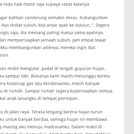
ya reda naik motor saja supaya cepat katanya
 bahkan cenderung semakin deras. Kubangunkan
 Ayo sholat subuh, kita antar ayah ke stasiun..”, Segera
ngis saja, dia memang paling manja sama ayahnya.
 dan mempersiapkan jamaah subuh. Jam empat lewat
akku membangunkan adiknya, mereka ingin ikut
siun.
 mobil mengular, padat di tengah guyuran hujan.
ika sampai lobi. Biasanya kami masih menunggu kereta
egera kutancap gas laju kendaraanku, masih banyak
u di rumah. Sampai rumah segera kupersiapkan semua,
al anak lanangku di tempat penitipan.
di jalan raya. Terasa lengang karena hujan turun
kku untuk banyak berdoa, semoga hujan ini membawa
ng-masing aku menuju madrasahku. Dalam mobil di