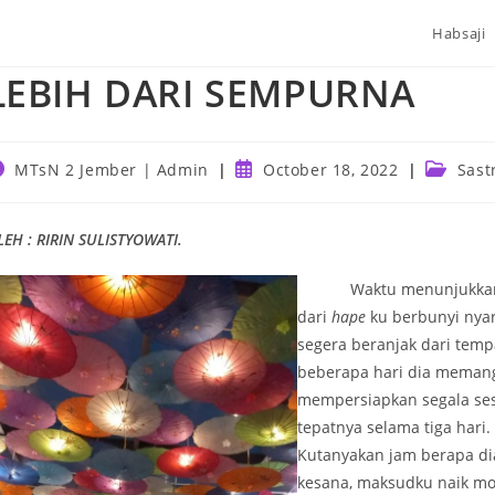
Habsaji
LEBIH DARI SEMPURNA
ost
Post
Post
MTsN 2 Jember | Admin
October 18, 2022
Sast
uthor:
published:
category
LEH : RIRIN SULISTYOWATI.
Waktu menunjukkan jam t
dari
hape
ku berbunyi nyar
segera beranjak dari tempa
beberapa hari dia memang
mempersiapkan segala sesua
tepatnya selama tiga hari.
Kutanyakan jam berapa di
kesana, maksudku naik mo