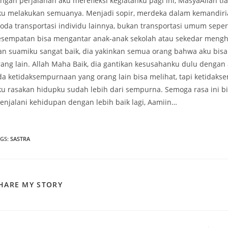
engah perjalanan aku merefleksi kegiatanku pagi ini, MasyaAllah ti
ku melakukan semuanya. Menjadi sopir, merdeka dalam kemandirian
oda transportasi individu lainnya, bukan transportasi umum seper
esempatan bisa mengantar anak-anak sekolah atau sekedar meng
an suamiku sangat baik, dia yakinkan semua orang bahwa aku bisa d
rang lain. Allah Maha Baik, dia gantikan kesusahanku dulu dengan
da ketidaksempurnaan yang orang lain bisa melihat, tapi ketidaks
ku rasakan hidupku sudah lebih dari sempurna. Semoga rasa ini 
enjalani kehidupan dengan lebih baik lagi, Aamiin…
AGS
:
SASTRA
SHARE
HARE MY STORY
THIS
CONTENT