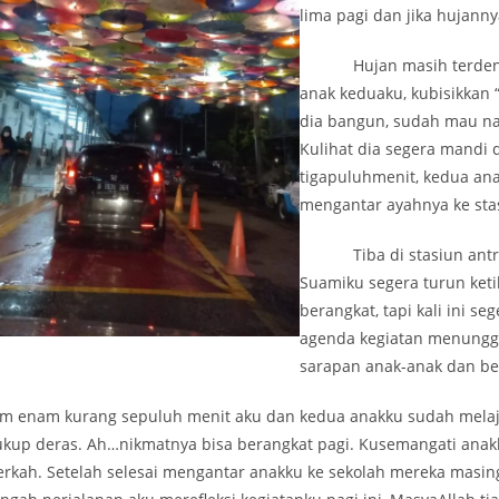
lima pagi dan jika hujann
Hujan masih terdengar
anak keduaku, kubisikkan “
dia bangun, sudah mau na
Kulihat dia segera mandi
tigapuluhmenit, kedua an
mengantar ayahnya ke sta
Tiba di stasiun antrian
Suamiku segera turun ket
berangkat, tapi kali ini s
agenda kegiatan menungg
sarapan anak-anak dan bek
am enam kurang sepuluh menit aku dan kedua anakku sudah melaju 
ukup deras. Ah…nikmatnya bisa berangkat pagi. Kusemangati ana
erkah. Setelah selesai mengantar anakku ke sekolah mereka masi