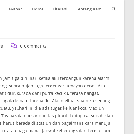
Toggle
Layanan
Home
Literasi
Tentang Kami
website
search
Post
ra
0 Comments
:
comments:
iga dini hari ketika aku terbangun karena alarm
ing, suara hujan juga terdengar lumayan deras. Aku
t tidur, kuraba dahi putra kecilku, terasa hangat,
 agak demam karena flu. Aku melihat suamiku sedang
tu, ya..hari ini dia ada tugas ke luar kota, Madiun
 Tas pakaian besar dan tas piranti laptopnya sudah siap.
a harus berada di stasiun dan bagaimana cara menuju
tor atau bagaimana. Jadwal keberangkatan kereta jam