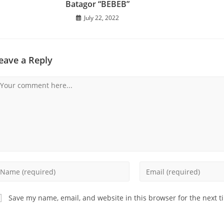
Batagor “BEBEB”
July 22, 2022
eave a Reply
omment
nter
Enter
our
your
ame
email
Save my name, email, and website in this browser for the next 
address
sername
to