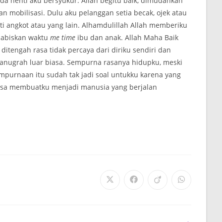
ada henti aku bersyukur. Allah begitu baik, dimudahkan
 mobilisasi. Dulu aku pelanggan setia becak, ojek atau
ti angkot atau yang lain. Alhamdulillah Allah memberiku
habiskan waktu
me time
ibu dan anak. Allah Maha Baik
itengah rasa tidak percaya dari diriku sendiri dan
 anugrah luar biasa. Sempurna rasanya hidupku, meski
empurnaan itu sudah tak jadi soal untukku karena yang
bisa membuatku menjadi manusia yang berjalan
Opens
Opens
Opens
Opens
in
in
in
in
a
a
a
a
new
new
new
new
window
window
window
window