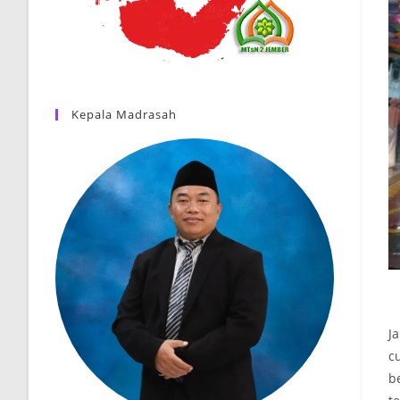
Kepala Madrasah
J
c
b