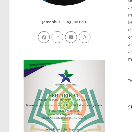
t
a
__________________________
m
Jamanhuri, S.Ag., M.Pd.I
k
d
o
a
a
m
T
S