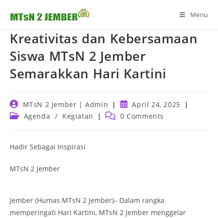
Skip
Menu
to
content
Kreativitas dan Kebersamaan
Siswa MTsN 2 Jember
Semarakkan Hari Kartini
Post
Post
MTsN 2 Jember | Admin
April 24, 2025
author:
published:
Post
Post
Agenda
/
Kegiatan
0 Comments
category:
comments:
Hadir Sebagai Inspirasi
MTsN 2 Jember
Jember (Humas MTsN 2 Jember)– Dalam rangka
memperingati Hari Kartini, MTsN 2 Jember menggelar