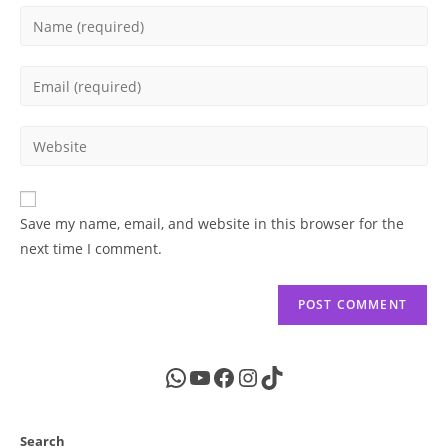
Enter
your
name
Enter
or
your
username
email
Enter
to
address
your
comment
to
website
comment
URL
Save my name, email, and website in this browser for the
(optional)
next time I comment.
WhatsApp
YouTube
Facebook
Instagram
TikTok
Search