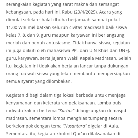
serangkaian kegiatan yang sarat makna dan semangat
kebangsaan, pada hari ini, Rabu (23/4/2025). Acara yang
dimulai setelah shalat dhuha berjamaah sampai pukul
11.00 WIB melibatkan seluruh civitas madrasah baik siswa
kelas 7, 8, dan 9, guru maupun karyawan ini berlangsung
meriah dan penuh antusiasme. Tidak hanya siswa, kegiatan
ini juga diikuti oleh mahasiswa PPL dari UIN Khas dan UNEJ,
guru, karyawan, serta jajaran Wakil Kepala Madrasah. Selain
itu, kegiatan ini tidak akan berjalan lancar tanpa dukungan
orang tua wali siswa yang telah membantu mempersiapkan
semua syarat yang dilombakan.
Kegiatan dibagi dalam tiga lokasi berbeda untuk menjaga
kenyamanan dan keteraturan pelaksanaan. Lomba puisi
individu kali ini bertema
“Kartini”
dilangsungkan di masjid
madrasah, sementara lomba menghias tumpeng secara
berkelompok dengan tema
“Nusantara”
digelar di Aula.
Sementara itu, kegiatan khotmil Qur’an dilaksanakan di