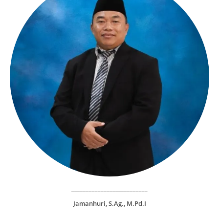
__________________________
Jamanhuri, S.Ag., M.Pd.I