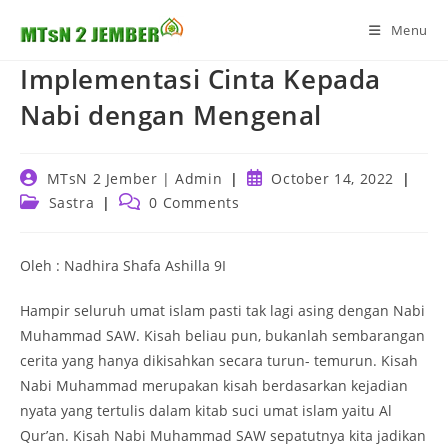
Skip
Menu
to
content
Implementasi Cinta Kepada
Nabi dengan Mengenal
Post
Post
MTsN 2 Jember | Admin
October 14, 2022
author:
published:
Post
Post
Sastra
0 Comments
category:
comments:
Oleh : Nadhira Shafa Ashilla 9I
Hampir seluruh umat islam pasti tak lagi asing dengan Nabi
Muhammad SAW. Kisah beliau pun, bukanlah sembarangan
cerita yang hanya dikisahkan secara turun- temurun. Kisah
Nabi Muhammad merupakan kisah berdasarkan kejadian
nyata yang tertulis dalam kitab suci umat islam yaitu Al
Qur’an. Kisah Nabi Muhammad SAW sepatutnya kita jadikan