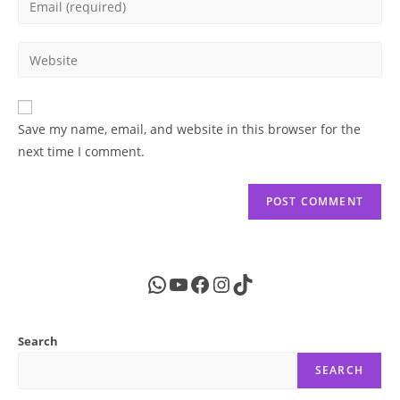
or
your
username
email
Enter
to
address
your
comment
to
website
comment
URL
Save my name, email, and website in this browser for the
(optional)
next time I comment.
WhatsApp
YouTube
Facebook
Instagram
TikTok
Search
SEARCH