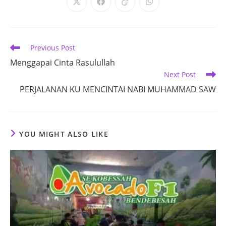
Opens
Opens
Opens
Opens
in
in
in
in
a
a
a
a
new
new
new
new
window
window
window
window
Read
Previous Post
more
Menggapai Cinta Rasulullah
articles
Next Post
PERJALANAN KU MENCINTAI NABI MUHAMMAD SAW
YOU MIGHT ALSO LIKE