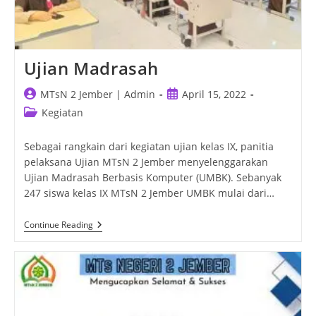
Ujian Madrasah
Post
Post
MTsN 2 Jember | Admin
April 15, 2022
author:
published:
Post
Kegiatan
category:
Sebagai rangkain dari kegiatan ujian kelas IX, panitia
pelaksana Ujian MTsN 2 Jember menyelenggarakan
Ujian Madrasah Berbasis Komputer (UMBK). Sebanyak
247 siswa kelas IX MTsN 2 Jember UMBK mulai dari…
Ujian
Continue Reading
Madrasah