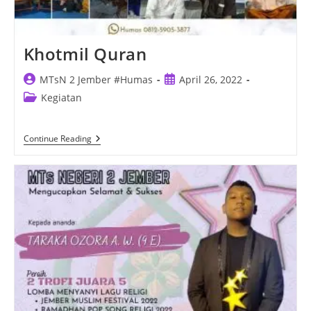
Khotmil Quran
Post
Post
MTsN 2 Jember #Humas
April 26, 2022
author:
published:
Post
Kegiatan
category:
Khotmil
Continue Reading
Quran