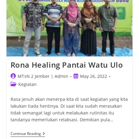
Rona Healing Pantai Watu Ulo
Post
Post
MTsN 2 Jember | Admin
May 26, 2022
author:
published:
Post
Kegiatan
category:
Rasa jenuh akan menerpa kita di saat kegiatan yang kita
lakukan tiada hentinya. Di saat kita sudah merasakan
tidak semangat lagi untuk melakukan rutinitas itu
tandanya memerlukan relaksasi. Demikian pula…
Rona
Continue Reading
Healing