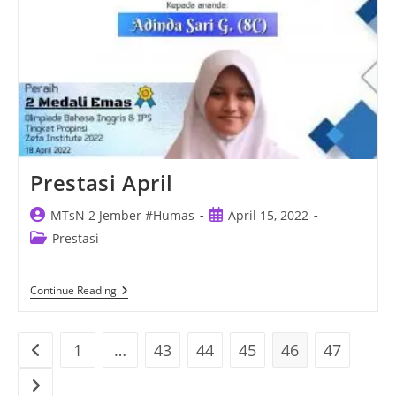
Prestasi April
Post
Post
MTsN 2 Jember #Humas
April 15, 2022
author:
published:
Post
Prestasi
category:
Prestasi
Continue Reading
April
1
…
43
44
45
46
47
Go to the previous page
Go to the next page