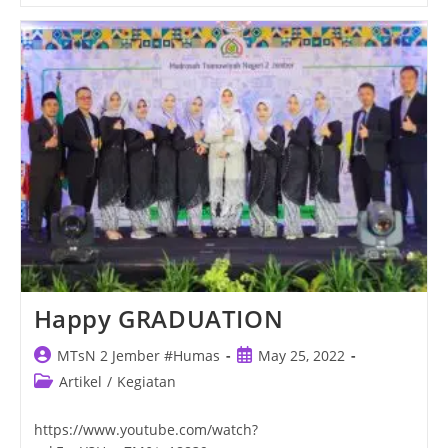
Pantai
Watu
Ulo
Happy GRADUATION
Post
Post
MTsN 2 Jember #Humas
May 25, 2022
author:
published:
Post
Artikel
/
Kegiatan
category:
https://www.youtube.com/watch?