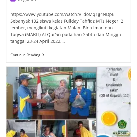
category:
https://www.youtube.com/watch?v=doMq1g4NDpE
Sebanyak 132 siswa kelas Fullday Tahfidz MTs Negeri 2
Jember, mengikuti kegiatan Malam Bina Iman dan
Taqwa (MABIT) Al Qur’an pada hari Sabtu dan Minggu
tanggal 23-24 April 2022.…
Malam
Continue Reading
Bina
Iman
&
Taqwa