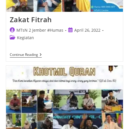
Zakat Fitrah
Post
Post
MTsN 2 Jember #Humas
April 26, 2022
author:
published:
Post
Kegiatan
category:
Zakat
Continue Reading
Fitrah