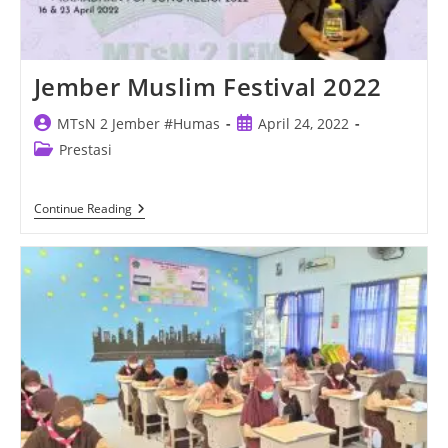
Jember Muslim Festival 2022
Post
Post
MTsN 2 Jember #Humas
April 24, 2022
author:
published:
Post
Prestasi
category:
Jember
Continue Reading
Muslim
Festival
2022