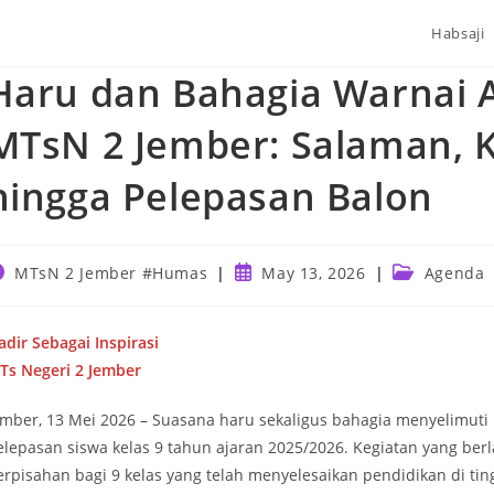
Habsaji
Haru dan Bahagia Warnai A
MTsN 2 Jember: Salaman, 
hingga Pelepasan Balon
ost
Post
Post
MTsN 2 Jember #Humas
May 13, 2026
Agenda
uthor:
published:
category:
adir Sebagai Inspirasi
Ts Negeri 2 Jember
ember, 13 Mei 2026 – Suasana haru sekaligus bahagia menyelimut
elepasan siswa kelas 9 tahun ajaran 2025/2026. Kegiatan yang b
erpisahan bagi 9 kelas yang telah menyelesaikan pendidikan di ti