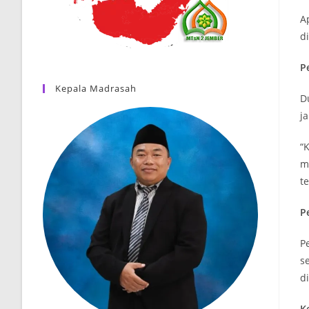
A
d
P
Kepala Madrasah
D
j
“
m
t
P
P
s
d
K