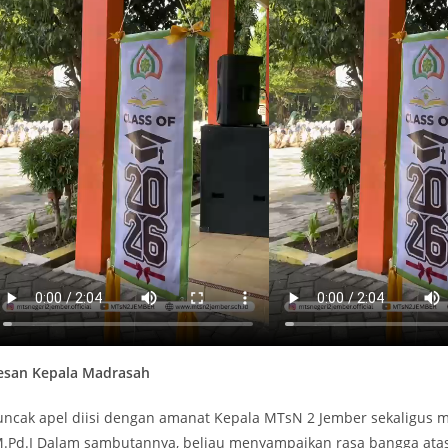
esan Kepala Madrasah
uncak apel diisi dengan amanat Kepala MTsN 2 Jember sekaligus me
.Pd.I Dalam sambutannya, beliau menyampaikan rasa bangga atas 