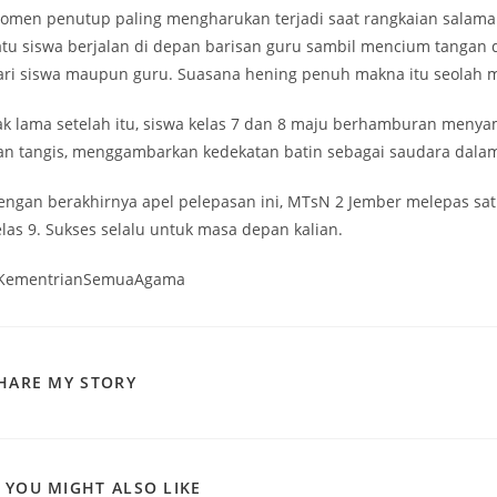
omen penutup paling mengharukan terjadi saat rangkaian salaman 
atu siswa berjalan di depan barisan guru sambil mencium tangan d
ari siswa maupun guru. Suasana hening penuh makna itu seolah 
ak lama setelah itu, siswa kelas 7 dan 8 maju berhamburan menya
an tangis, menggambarkan kedekatan batin sebagai saudara dalam
engan berakhirnya apel pelepasan ini, MTsN 2 Jember melepas sat
elas 9. Sukses selalu untuk masa depan kalian.
KementrianSemuaAgama
SHARE
HARE MY STORY
THIS
CONTENT
YOU MIGHT ALSO LIKE