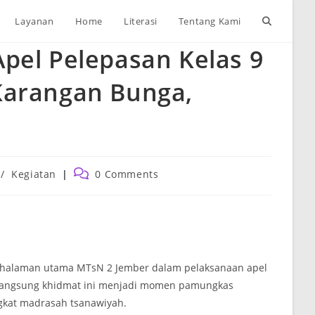
Toggle
Layanan
Home
Literasi
Tentang Kami
pel Pelepasan Kelas 9
website
Karangan Bunga,
search
Post
/
Kegiatan
0 Comments
comments:
i halaman utama MTsN 2 Jember dalam pelaksanaan apel
erlangsung khidmat ini menjadi momen pamungkas
ngkat madrasah tsanawiyah.