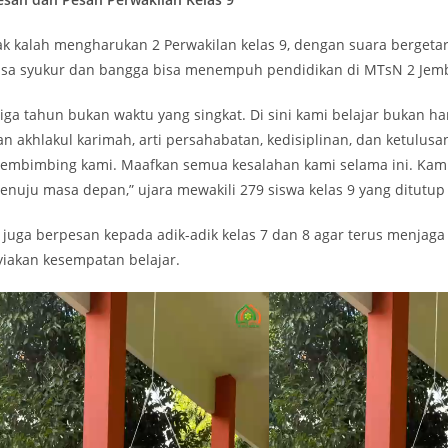
ak kalah mengharukan 2 Perwakilan kelas 9, dengan suara berge
asa syukur dan bangga bisa menempuh pendidikan di MTsN 2 Jem
Tiga tahun bukan waktu yang singkat. Di sini kami belajar bukan h
an akhlakul karimah, arti persahabatan, kedisiplinan, dan ketulus
embimbing kami. Maafkan semua kesalahan kami selama ini. Kam
enuju masa depan,” ujara mewakili 279 siswa kelas 9 yang ditutup
a juga berpesan kepada adik-adik kelas 7 dan 8 agar terus menjaga
yiakan kesempatan belajar.