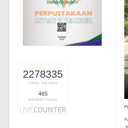
2278335
TOTAL VISITORS
465
VISITORS TODAY
P
P
M