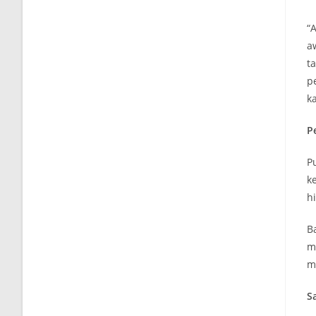
“
a
t
p
k
P
P
k
h
B
m
m
S