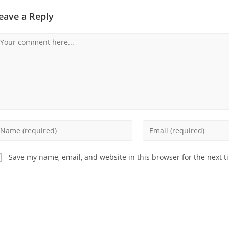
eave a Reply
omment
nter
Enter
our
your
ame
email
Save my name, email, and website in this browser for the next 
address
sername
to
comment
omment