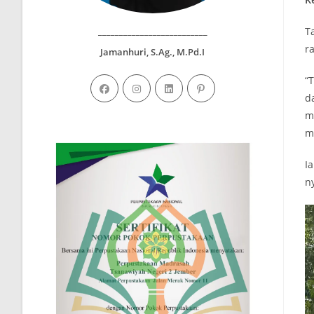
__________________________
T
r
Jamanhuri, S.Ag., M.Pd.I
“
d
m
m
I
n