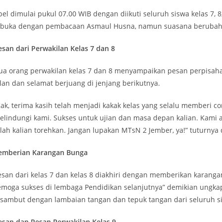
pel dimulai pukul 07.00 WIB dengan diikuti seluruh siswa kelas 7, 
ibuka dengan pembacaan Asmaul Husna, namun suasana berubah h
esan dari Perwakilan Kelas 7 dan 8
ua orang perwakilan kelas 7 dan 8 menyampaikan pesan perpisah
alan dan selamat berjuang di jenjang berikutnya.
Kak, terima kasih telah menjadi kakak kelas yang selalu memberi c
elindungi kami. Sukses untuk ujian dan masa depan kalian. Kami a
elah kalian torehkan. Jangan lupakan MTsN 2 Jember, ya!” tuturnya
emberian Karangan Bunga
esan dari kelas 7 dan kelas 8 diakhiri dengan memberikan karangan
emoga sukses di lembaga Pendidikan selanjutnya” demikian ungkapa
isambut dengan lambaian tangan dan tepuk tangan dari seluruh s
esan dan Pesan Perwakilan Kelas 9