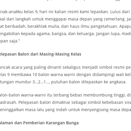
Anak-anakku kelas 9, hari ini kalian resmi kami lepaskan. Lulus da
wal dari langkah untuk menggapai masa depan yang cemerlang. Jadi
aat beribadah, berakhlak mulia, dan haus ilmu pengetahuan. Apapun
engabdian kepada agama, bangsa, dan keluarga. Jangan lupa, madr
apan saja.”
elepasan Balon dari Masing-Masing Kelas
uncak acara yang paling dinanti sekaligus menjadi simbol resmi p
elas 9 membawa 10 balon warna warni dengan didampingi wali kel
itungan mundur 3…2…1…, puluhan balon dilepaskan ke angkasa.
alon-balon warna-warni itu terbang bebas membumbung tinggi, di
adrasah. Pelepasan balon dimaknai sebagai simbol kebebasan siswa 
eninggalkan masa lalu yang indah untuk menyongsong masa depa
alaman dan Pemberian Karangan Bunga