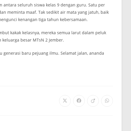
antara seluruh siswa kelas 9 dengan guru. Satu per
an meminta maaf. Tak sedikit air mata yang jatuh, baik
mengunci kenangan tiga tahun kebersamaan.
mbut kakak kelasnya, mereka semua larut dalam peluk
 keluarga besar MTsN 2 Jember.
u generasi baru pejuang ilmu. Selamat jalan, ananda
Opens
Opens
Opens
Opens
in
in
in
in
a
a
a
a
new
new
new
new
window
window
window
window