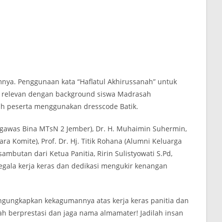
nya. Penggunaan kata “Haflatul Akhirussanah” untuk
 relevan dengan background siswa Madrasah
uh peserta menggunakan dresscode Batik.
engawas Bina MTsN 2 Jember), Dr. H. Muhaimin Suhermin,
 Komite), Prof. Dr. Hj. Titik Rohana (Alumni Keluarga
mbutan dari Ketua Panitia, Ririn Sulistyowati S.Pd,
egala kerja keras dan dedikasi mengukir kenangan
engungkapkan kekagumannya atas kerja keras panitia dan
h berprestasi dan jaga nama almamater! Jadilah insan