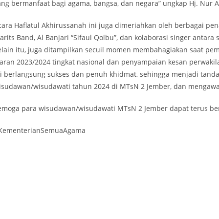
ang bermanfaat bagi agama, bangsa, dan negara” ungkap Hj. Nur 
cara Haflatul Akhirussanah ini juga dimeriahkan oleh berbagai pe
arits Band, Al Banjari “Sifaul Qolbu”, dan kolaborasi singer antar
elain itu, juga ditampilkan secuil momen membahagiakan saat pem
jaran 2023/2024 tingkat nasional dan penyampaian kesan perwaki
ni berlangsung sukses dan penuh khidmat, sehingga menjadi tanda
isudawan/wisudawati tahun 2024 di MTsN 2 Jember, dan mengawal
emoga para wisudawan/wisudawati MTsN 2 Jember dapat terus berpr
KementerianSemuaAgama