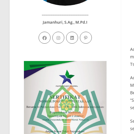
__________________________
Jamanhuri, S.Ag., M.Pd.I
A
m
T
A
M
B
“
s
S
s