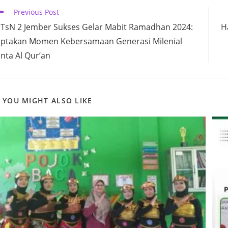
CONTENT
ead
Previous Post
ore
TsN 2 Jember Sukses Gelar Mabit Ramadhan 2024:
H
ticles
iptakan Momen Kebersamaan Generasi Milenial
inta Al Qur’an
YOU MIGHT ALSO LIKE