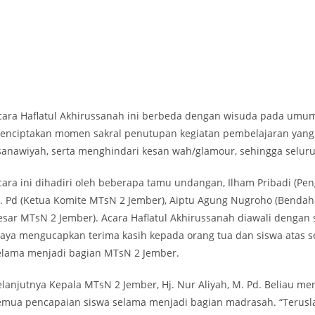
cara Haflatul Akhirussanah ini berbeda dengan wisuda pada umum
enciptakan momen sakral penutupan kegiatan pembelajaran yang
sanawiyah, serta menghindari kesan wah/glamour, sehingga selur
cara ini dihadiri oleh beberapa tamu undangan, Ilham Pribadi (P
. Pd (Ketua Komite MTsN 2 Jember), Aiptu Agung Nugroho (Bendahara
esar MTsN 2 Jember). Acara Haflatul Akhirussanah diawali dengan sa
Saya mengucapkan terima kasih kepada orang tua dan siswa atas s
elama menjadi bagian MTsN 2 Jember.
elanjutnya Kepala MTsN 2 Jember, Hj. Nur Aliyah, M. Pd. Beliau m
emua pencapaian siswa selama menjadi bagian madrasah. “Terusla