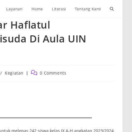
Toggle
Layanan
Home
Literasi
Tentang Kami
r Haflatul
website
isuda Di Aula UIN
search
Post
/
Kegiatan
0 Comments
comments:
ntuk melepas 242 siswa kelas IX A-H angkatan 2023/2024