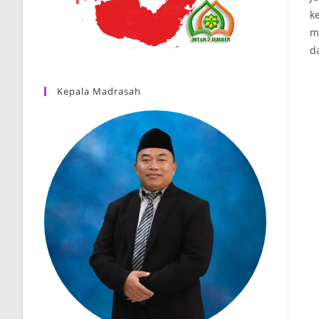
k
m
d
Kepala Madrasah