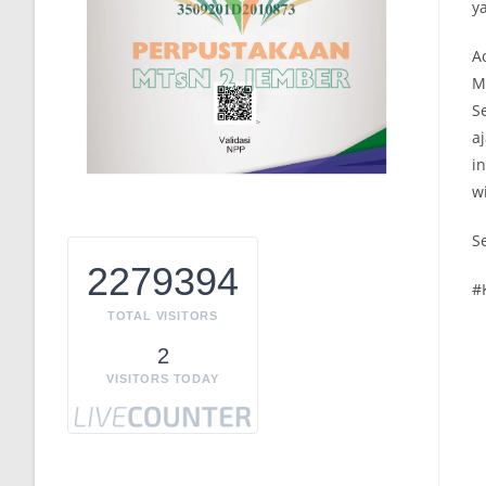
y
A
M
S
a
i
w
S
2279394
#
TOTAL VISITORS
2
VISITORS TODAY