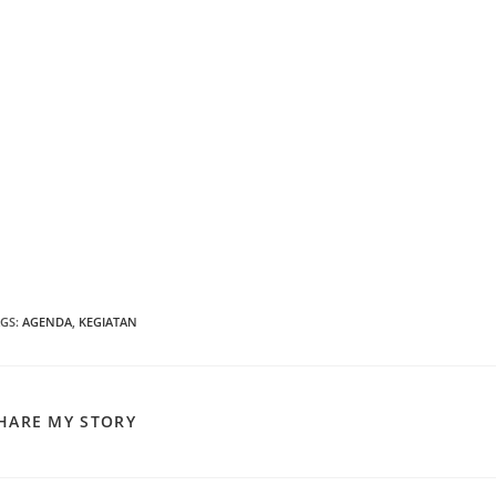
AGS
:
AGENDA
,
KEGIATAN
SHARE
HARE MY STORY
THIS