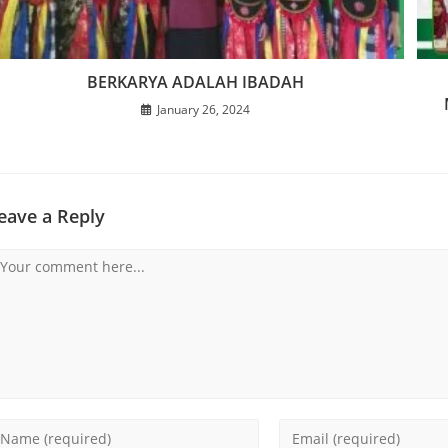
BERKARYA ADALAH IBADAH
January 26, 2024
eave a Reply
omment
nter
Enter