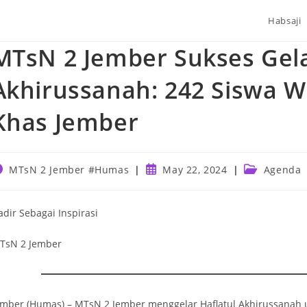
Habsaji
MTsN 2 Jember Sukses Gela
Akhirussanah: 242 Siswa W
Khas Jember
ost
Post
Post
MTsN 2 Jember #Humas
May 22, 2024
Agenda
uthor:
published:
category:
adir Sebagai Inspirasi
TsN 2 Jember
ember (Humas) – MTsN 2 Jember menggelar Haflatul Akhirussanah u