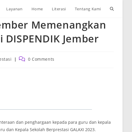
Toggle
Layanan
Home
Literasi
Tentang Kami
Jember Memenangkan
website
ri DISPENDIK Jember
search
Post
estasi
0 Comments
ry:
comments:
hteraan dan penghargaan kepada para guru dan kepala
ru dan Kepala Sekolah Berprestasi GALAXI 2023.