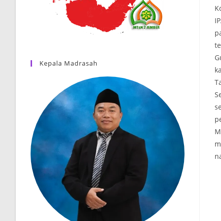
K
I
p
t
G
Kepala Madrasah
ka
Ta
S
se
p
M
m
n