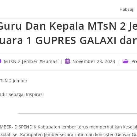
Habsaji
Guru Dan Kepala MTsN 2 
Juara 1 GUPRES GALAXI da
ost
Post
Post
MTsN 2 Jember #Humas
November 28, 2023
Pr
uthor:
published:
catego
TsN 2 Jember
adir Sebagai Inspirasi
EMBER- DISPENDIK Kabupaten Jember terus memperhatikan keseja
ekolah se- Kabupaten Jember secara rutin dan konsisten Gebyar Gu