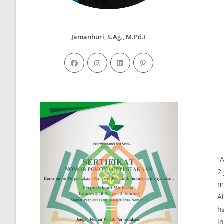
__________________________
Jamanhuri, S.Ag., M.Pd.I
“
2
m
A
h
i