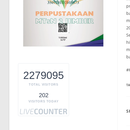
p
b
m
2
S
h
mu
b
#
2279095
T
TOTAL VISITORS
202
VISITORS TODAY
S