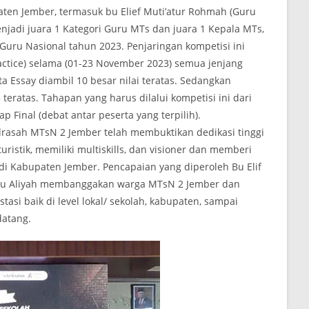
paten Jember, termasuk bu Elief Muti’atur Rohmah (Guru
jadi juara 1 Kategori Guru MTs dan juara 1 Kepala MTs,
Guru Nasional tahun 2023. Penjaringan kompetisi ini
ractice) selama (01-23 November 2023) semua jenjang
 Essay diambil 10 besar nilai teratas. Sedangkan
 3 teratas. Tahapan yang harus dilalui kompetisi ini dari
ap Final (debat antar peserta yang terpilih).
drasah MTsN 2 Jember telah membuktikan dedikasi tinggi
uristik, memiliki multiskills, dan visioner dan memberi
 Kabupaten Jember. Pencapaian yang diperoleh Bu Elif
 bu Aliyah membanggakan warga MTsN 2 Jember dan
si baik di level lokal/ sekolah, kabupaten, sampai
datang.