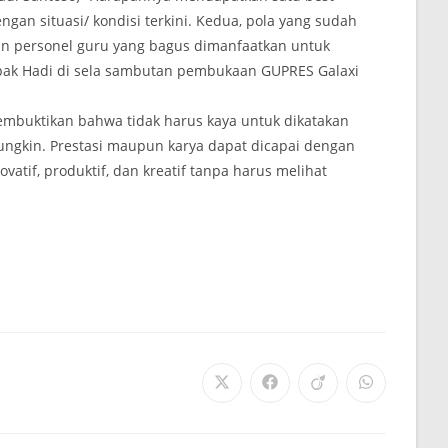
gan situasi/ kondisi terkini. Kedua, pola yang sudah
an personel guru yang bagus dimanfaatkan untuk
 pak Hadi di sela sambutan pembukaan GUPRES Galaxi
embuktikan bahwa tidak harus kaya untuk dikatakan
ungkin. Prestasi maupun karya dapat dicapai dengan
ovatif, produktif, dan kreatif tanpa harus melihat
Opens
Opens
Opens
Opens
in
in
in
in
a
a
a
a
new
new
new
new
window
window
window
window