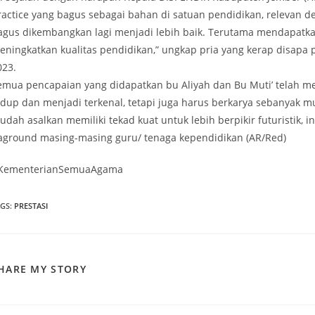
ractice yang bagus sebagai bahan di satuan pendidikan, relevan den
agus dikembangkan lagi menjadi lebih baik. Terutama mendapatk
eningkatkan kualitas pendidikan,” ungkap pria yang kerap disapa
023.
emua pencapaian yang didapatkan bu Aliyah dan Bu Muti’ telah m
idup dan menjadi terkenal, tetapi juga harus berkarya sebanyak m
dah asalkan memiliki tekad kuat untuk lebih berpikir futuristik, in
aground masing-masing guru/ tenaga kependidikan (AR/Red)
KementerianSemuaAgama
AGS
:
PRESTASI
SHARE
HARE MY STORY
THIS