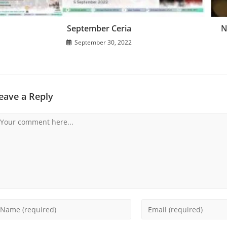
September Ceria
N
September 30, 2022
eave a Reply
omment
nter
Enter
our
your