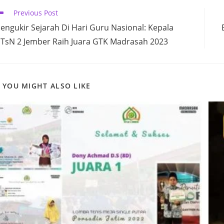
CONTENT
ead
Previous Post
ore
engukir Sejarah Di Hari Guru Nasional: Kepala
ticles
TsN 2 Jember Raih Juara GTK Madrasah 2023
YOU MIGHT ALSO LIKE