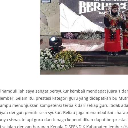
Alhamdulillah saya sangat bersyukur kembali mendapat juara 1 
 Jember. Selain itu, prestasi kategori guru yang didapatkan bu Mut
ampu menunjukkan kompetensi terbaik dari setiap guru, tidak ad
liyah dengan penuh rasa syukur. Beliau juga menambahkan, hara
anya siswa, tetapi guru dan tenaga kependidikan dapat berpresta
ni sejalan dengan harapan Kepala DISPENDIK Kabupaten Jember (H