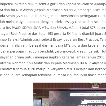
ompetisi ini telah diikuti semua guru dan kepala sekolah se-Kabu
PA) dan bu Nur Aliyah (Kepala Madrasah MTsN 2 Jember) sukses men
ada Senin (27/11) di Aula APBS Jember bersamaan peringatan Hari 
elah melalui tiga tahapan (dengan seleksi Essay Online dan Best P
uru RA, PAUD, SD/MI, SMP/MTs, dan SMA/K/MA dari total 378 peserta
tegori Best Practice dari total 153 peserta 54 finalis diambil juara
hap Seleksi Administrasi, seleksi Essay, paparan Best Practice, Tah
ebagai finalis yang berasal dari lembaga MTs, guru dan kepala ma
bagai pengajar maupun pendidik yang inovatif, kreatif, berpikir fut
elayanan prima untuk mempersiapkan generasi emas Tahun 2045 di
uti’atur Rohmah / bu Mutik dan Kepala Madrasah Bu Nur Aliyah/
emotivasi semua guru maupun karyawan terus belajar dan berpresta
asional di era kemajuan teknologi di masa kini maupun masa men