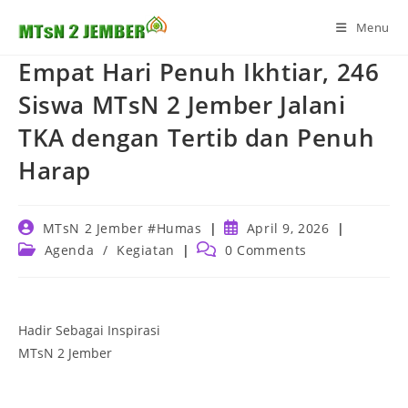
Skip
Menu
to
content
Empat Hari Penuh Ikhtiar, 246
Siswa MTsN 2 Jember Jalani
TKA dengan Tertib dan Penuh
Harap
Post
Post
MTsN 2 Jember #Humas
April 9, 2026
author:
published:
Post
Post
Agenda
/
Kegiatan
0 Comments
category:
comments:
Hadir Sebagai Inspirasi
MTsN 2 Jember