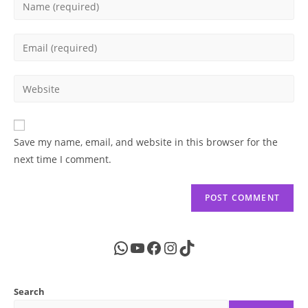
Enter
your
name
Enter
or
your
username
email
Enter
to
address
your
comment
to
website
comment
URL
Save my name, email, and website in this browser for the
(optional)
next time I comment.
WhatsApp
YouTube
Facebook
Instagram
TikTok
Search