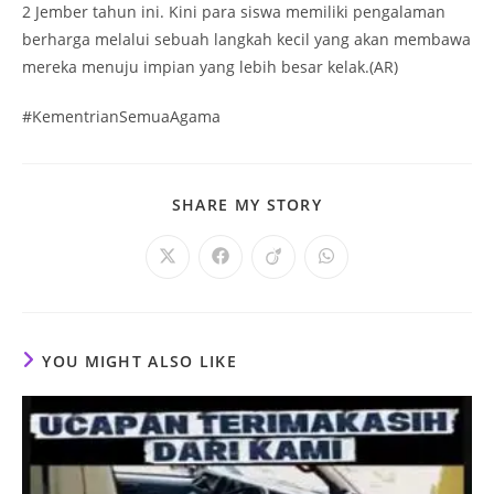
2 Jember tahun ini. Kini para siswa memiliki pengalaman
berharga melalui sebuah langkah kecil yang akan membawa
mereka menuju impian yang lebih besar kelak.(AR)
#KementrianSemuaAgama
SHARE
SHARE MY STORY
THIS
CONTENT
Opens
Opens
Opens
Opens
in
in
in
in
a
a
a
a
new
new
new
new
window
window
window
window
YOU MIGHT ALSO LIKE