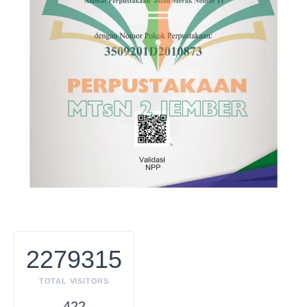
2279315
TOTAL VISITORS
422