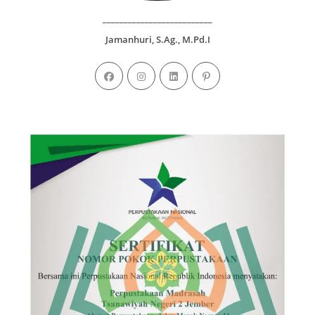
__________________________
Jamanhuri, S.Ag., M.Pd.I