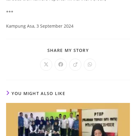
***
Kampung Asa, 3 September 2024
SHARE
SHARE MY STORY
THIS
CONTENT
Opens
Opens
Opens
Opens
in
in
in
in
a
a
a
a
new
new
new
new
window
window
window
window
YOU MIGHT ALSO LIKE