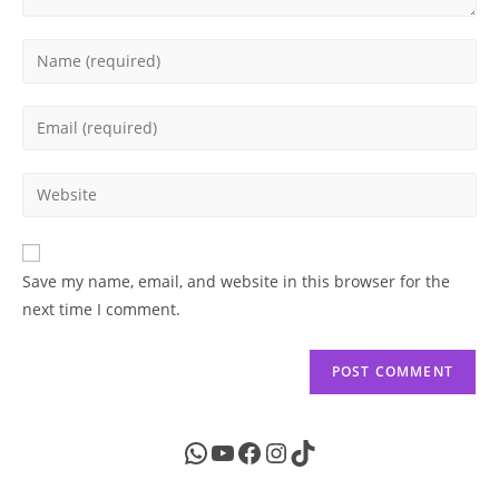
Enter
your
name
Enter
or
your
username
email
Enter
to
address
your
comment
to
website
comment
URL
Save my name, email, and website in this browser for the
(optional)
next time I comment.
WhatsApp
YouTube
Facebook
Instagram
TikTok