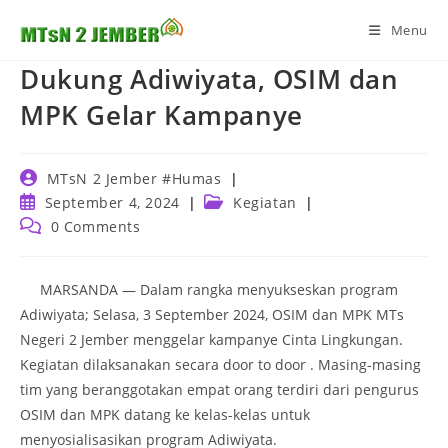
Skip
Menu
to
content
Dukung Adiwiyata, OSIM dan
MPK Gelar Kampanye
Post
MTsN 2 Jember #Humas
author:
Post
Post
September 4, 2024
Kegiatan
published:
category:
Post
0 Comments
comments:
MARSANDA — Dalam rangka menyukseskan program
Adiwiyata; Selasa, 3 September 2024, OSIM dan MPK MTs
Negeri 2 Jember menggelar kampanye Cinta Lingkungan.
Kegiatan dilaksanakan secara door to door . Masing-masing
tim yang beranggotakan empat orang terdiri dari pengurus
OSIM dan MPK datang ke kelas-kelas untuk
menyosialisasikan program Adiwiyata.