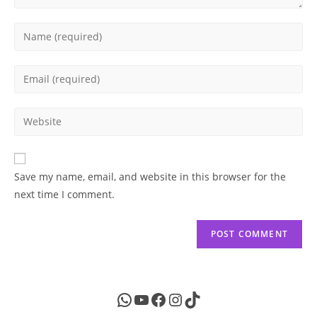
Enter
your
name
Enter
or
your
username
email
Enter
to
address
your
comment
to
website
comment
URL
Save my name, email, and website in this browser for the
(optional)
next time I comment.
WhatsApp
YouTube
Facebook
Instagram
TikTok