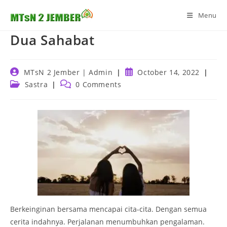
Skip
Menu
to
content
Dua Sahabat
Post
Post
MTsN 2 Jember | Admin
October 14, 2022
author:
published:
Post
Post
Sastra
0 Comments
category:
comments:
Berkeinginan bersama mencapai cita-cita. Dengan semua
cerita indahnya. Perjalanan menumbuhkan pengalaman.