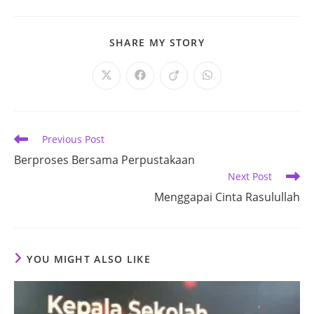
SHARE
SHARE MY STORY
THIS
CONTENT
Opens
Opens
Opens
Opens
in
in
in
in
a
a
a
a
new
new
new
new
window
window
window
window
Read
Previous Post
more
Berproses Bersama Perpustakaan
articles
Next Post
Menggapai Cinta Rasulullah
YOU MIGHT ALSO LIKE