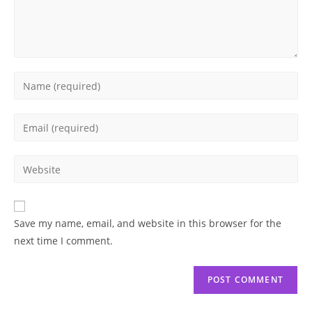
Enter
your
name
Enter
or
your
username
email
Enter
to
address
your
comment
to
website
comment
URL
Save my name, email, and website in this browser for the
(optional)
next time I comment.