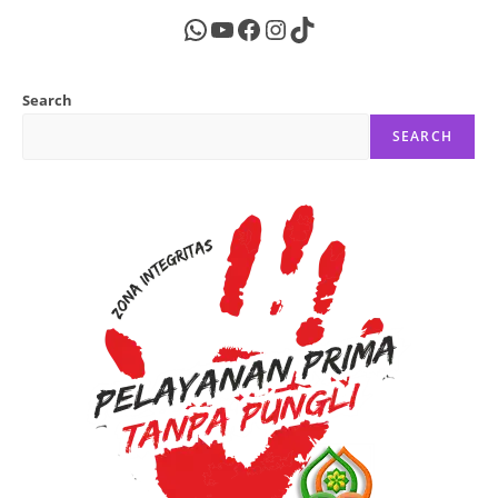
WhatsApp
YouTube
Facebook
Instagram
TikTok
Search
SEARCH