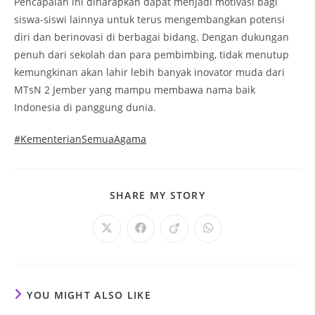
Pencapaian ini diharapkan dapat menjadi motivasi bagi
siswa-siswi lainnya untuk terus mengembangkan potensi
diri dan berinovasi di berbagai bidang. Dengan dukungan
penuh dari sekolah dan para pembimbing, tidak menutup
kemungkinan akan lahir lebih banyak inovator muda dari
MTsN 2 Jember yang mampu membawa nama baik
Indonesia di panggung dunia.
#KementerianSemuaAgama
SHARE
SHARE MY STORY
THIS
CONTENT
Opens
Opens
Opens
Opens
in
in
in
in
a
a
a
a
new
new
new
new
window
window
window
window
YOU MIGHT ALSO LIKE