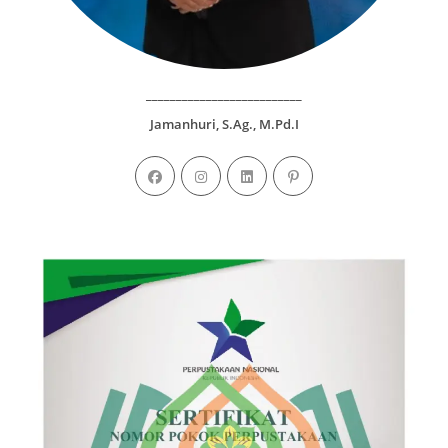
__________________________
Jamanhuri, S.Ag., M.Pd.I