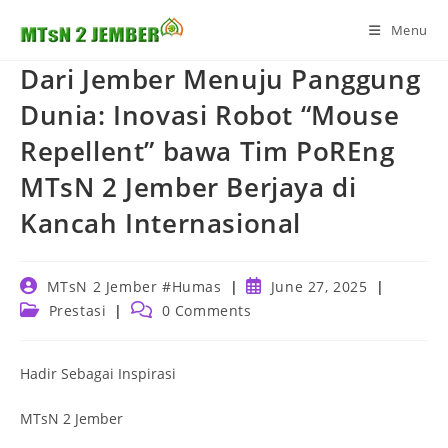
Skip
Menu
to
content
Dari Jember Menuju Panggung
Dunia: Inovasi Robot “Mouse
Repellent” bawa Tim PoREng
MTsN 2 Jember Berjaya di
Kancah Internasional
Post
Post
MTsN 2 Jember #Humas
June 27, 2025
author:
published:
Post
Post
Prestasi
0 Comments
category:
comments:
Hadir Sebagai Inspirasi
MTsN 2 Jember