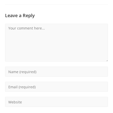
Leave a Reply
Comment
Enter
your
name
Enter
or
your
username
email
Enter
to
address
your
comment
to
website