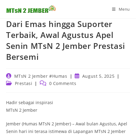
Skip
Menu
to
content
Dari Emas hingga Suporter
Terbaik, Awal Agustus Apel
Senin MTsN 2 Jember Prestasi
Bersemi
Post
Post
MTsN 2 Jember #Humas
August 5, 2025
author:
published:
Post
Post
Prestasi
0 Comments
category:
comments:
Hadir sebagai inspirasi
MTsN 2 Jember
Jember (Humas MTsN 2 Jember) – Awal bulan Agustus, Apel
Senin hari ini terasa istimewa di Lapangan MTsN 2 Jember