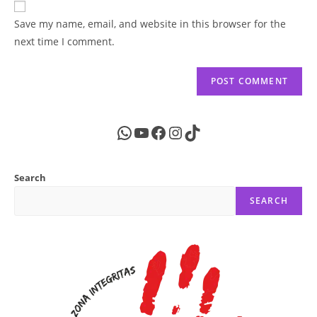
comment
URL
Save my name, email, and website in this browser for the
(optional)
next time I comment.
WhatsApp
YouTube
Facebook
Instagram
TikTok
Search
SEARCH