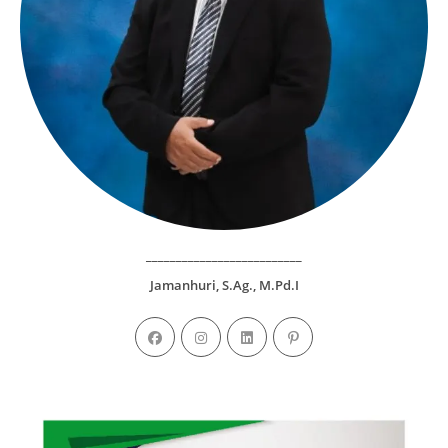
__________________________
Jamanhuri, S.Ag., M.Pd.I