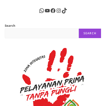
WhatsApp
YouTube
Facebook
Instagram
TikTok
Search
SEARCH