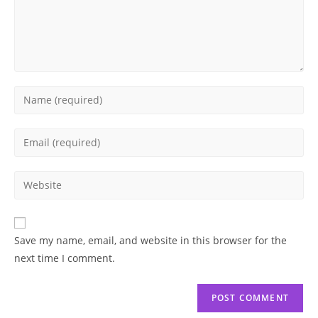
Enter
your
name
Enter
or
your
username
email
Enter
to
address
your
comment
to
website
comment
URL
Save my name, email, and website in this browser for the
(optional)
next time I comment.