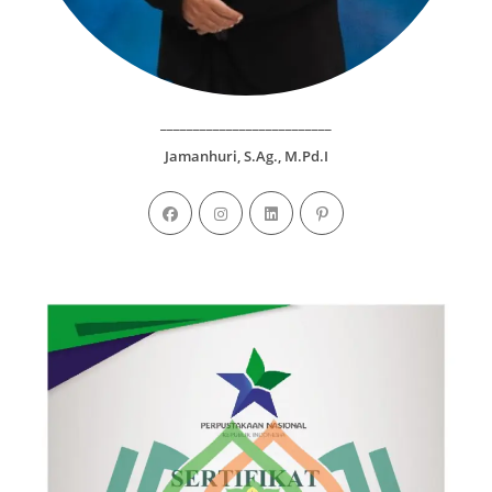
__________________________
Jamanhuri, S.Ag., M.Pd.I