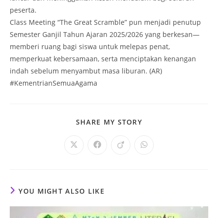
peserta.
Class Meeting “The Great Scramble” pun menjadi penutup
Semester Ganjil Tahun Ajaran 2025/2026 yang berkesan—
memberi ruang bagi siswa untuk melepas penat,
memperkuat kebersamaan, serta menciptakan kenangan
indah sebelum menyambut masa liburan. (AR)
#KementrianSemuaAgama
SHARE
SHARE MY STORY
THIS
CONTENT
Opens
Opens
Opens
Opens
in
in
in
in
a
a
a
a
new
new
new
new
window
window
window
window
YOU MIGHT ALSO LIKE