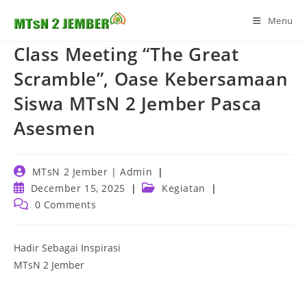
Skip
Menu
to
content
Class Meeting “The Great
Scramble”, Oase Kebersamaan
Siswa MTsN 2 Jember Pasca
Asesmen
Post
MTsN 2 Jember | Admin
author:
Post
Post
December 15, 2025
Kegiatan
published:
category:
Post
0 Comments
comments:
Hadir Sebagai Inspirasi
MTsN 2 Jember