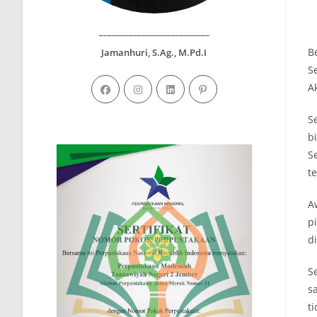
__________________________
B
Jamanhuri, S.Ag., M.Pd.I
S
A
Se
b
S
t
A
p
d
S
s
t