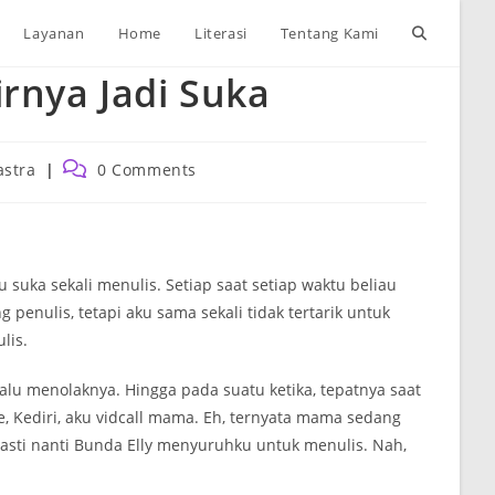
Toggle
Layanan
Home
Literasi
Tentang Kami
rnya Jadi Suka
website
search
Post
astra
0 Comments
ory:
comments:
uka sekali menulis. Setiap saat setiap waktu beliau
enulis, tetapi aku sama sekali tidak tertarik untuk
lis.
lu menolaknya. Hingga pada suatu ketika, tepatnya saat
e, Kediri, aku vidcall mama. Eh, ternyata mama sedang
asti nanti Bunda Elly menyuruhku untuk menulis. Nah,