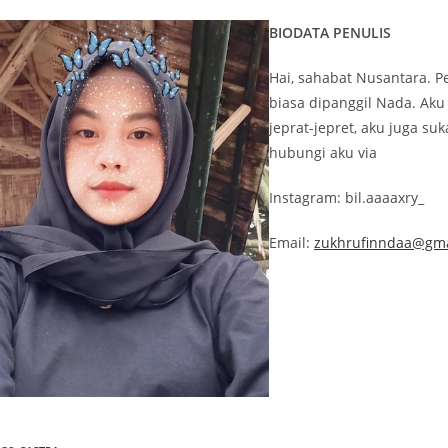
BIODATA PENULIS
Hai, sahabat Nusantara. 
biasa dipanggil Nada. Aku
jeprat-jepret, aku juga suk
hubungi aku via
Instagram: bil.aaaaxry_
Email:
zukhrufinndaa@gma