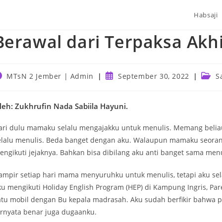
Habsaji
Berawal dari Terpaksa Akhi
ost
Post
Post
MTsN 2 Jember | Admin
September 30, 2022
S
uthor:
published:
categ
leh: Zukhrufin Nada Sabiila Hayuni.
ari dulu mamaku selalu mengajakku untuk menulis. Memang beliau s
elalu menulis. Beda banget dengan aku. Walaupun mamaku seorang p
engikuti jejaknya. Bahkan bisa dibilang aku anti banget sama menu
ampir setiap hari mama menyuruhku untuk menulis, tetapi aku sela
ku mengikuti Holiday English Program (HEP) di Kampung Ingris, Par
atu mobil dengan Bu kepala madrasah. Aku sudah berfikir bahwa p
ernyata benar juga dugaanku.