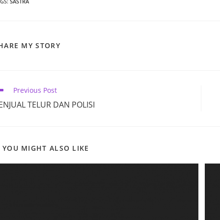
AGS
:
SASTRA
SHARE
HARE MY STORY
THIS
CONTENT
ead
Previous Post
ore
ENJUAL TELUR DAN POLISI
ticles
YOU MIGHT ALSO LIKE