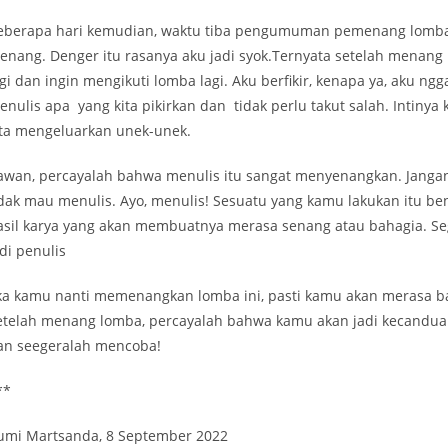
eberapa hari kemudian, waktu tiba pengumuman pemenang lomba, a
enang. Denger itu rasanya aku jadi syok.Ternyata setelah menang 
gi dan ingin mengikuti lomba lagi. Aku berfikir, kenapa ya, aku ngga
enulis apa yang kita pikirkan dan tidak perlu takut salah. Intinya
ita mengeluarkan unek-unek.
awan, percayalah bahwa menulis itu sangat menyenangkan. Jangan 
idak mau menulis. Ayo, menulis! Sesuatu yang kamu lakukan itu b
asil karya yang akan membuatnya merasa senang atau bahagia. S
di penulis
ika kamu nanti memenangkan lomba ini, pasti kamu akan merasa ba
etelah menang lomba, percayalah bahwa kamu akan jadi kecanduan u
an seegeralah mencoba!
**
umi Martsanda, 8 September 2022