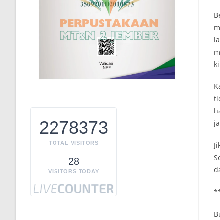
B
m
la
m
k
K
t
h
2278373
ja
TOTAL VISITORS
J
S
28
d
VISITORS TODAY
*
B