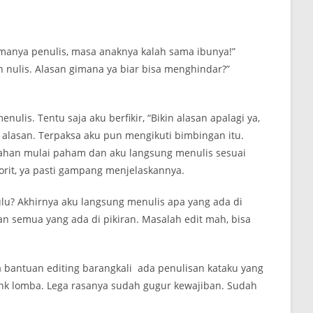
manya penulis, masa anaknya kalah sama ibunya!”
h nulis. Alasan gimana ya biar bisa menghindar?”
ulis. Tentu saja aku berfikir, “Bikin alasan apalagi ya,
 alasan. Terpaksa aku pun mengikuti bimbingan itu.
lahan mulai paham dan aku langsung menulis sesuai
it, ya pasti gampang menjelaskannya.
ulu? Akhirnya aku langsung menulis apa yang ada di
akan semua yang ada di pikiran. Masalah edit mah, bisa
a bantuan editing barangkali ada penulisan kataku yang
 link lomba. Lega rasanya sudah gugur kewajiban. Sudah