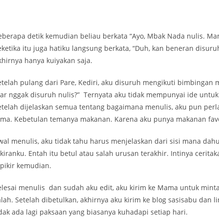
eberapa detik kemudian beliau berkata “Ayo, Mbak Nada nulis. Ma
eketika itu juga hatiku langsung berkata, “Duh, kan beneran disuru
khirnya hanya kuiyakan saja.
telah pulang dari Pare, Kediri, aku disuruh mengikuti bimbingan men
iar nggak disuruh nulis?” Ternyata aku tidak mempunyai ide untuk
etelah dijelaskan semua tentang bagaimana menulis, aku pun per
ema. Kebetulan temanya makanan. Karena aku punya makanan favor
wal menulis, aku tidak tahu harus menjelaskan dari sisi mana dah
ikiranku. Entah itu betul atau salah urusan terakhir. Intinya cerit
ipikir kemudian.
elesai menulis dan sudah aku edit, aku kirim ke Mama untuk mint
alah. Setelah dibetulkan, akhirnya aku kirim ke blog sasisabu dan
idak ada lagi paksaan yang biasanya kuhadapi setiap hari.