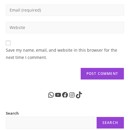
name
Enter
or
your
username
email
Enter
to
address
your
comment
to
website
comment
URL
Save my name, email, and website in this browser for the
(optional)
next time I comment.
WhatsApp
YouTube
Facebook
Instagram
TikTok
Search
SEARCH