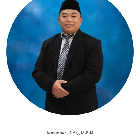
__________________________
Jamanhuri, S.Ag., M.Pd.I