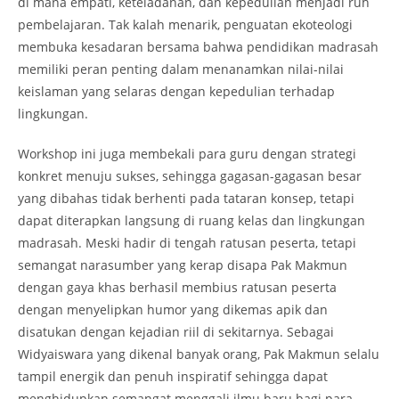
di mana empati, keteladanan, dan kepedulian menjadi ruh
pembelajaran. Tak kalah menarik, penguatan ekoteologi
membuka kesadaran bersama bahwa pendidikan madrasah
memiliki peran penting dalam menanamkan nilai-nilai
keislaman yang selaras dengan kepedulian terhadap
lingkungan.
Workshop ini juga membekali para guru dengan strategi
konkret menuju sukses, sehingga gagasan-gagasan besar
yang dibahas tidak berhenti pada tataran konsep, tetapi
dapat diterapkan langsung di ruang kelas dan lingkungan
madrasah. Meski hadir di tengah ratusan peserta, tetapi
semangat narasumber yang kerap disapa Pak Makmun
dengan gaya khas berhasil membius ratusan peserta
dengan menyelipkan humor yang dikemas apik dan
disatukan dengan kejadian riil di sekitarnya. Sebagai
Widyaiswara yang dikenal banyak orang, Pak Makmun selalu
tampil energik dan penuh inspiratif sehingga dapat
menghidupkan semangat menggali ilmu baru bagi para