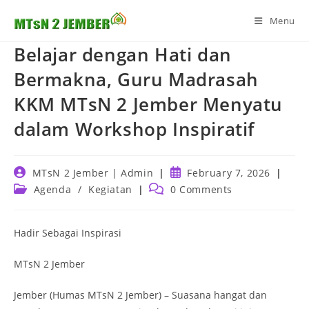
Skip
Menu
to
content
Belajar dengan Hati dan
Bermakna, Guru Madrasah
KKM MTsN 2 Jember Menyatu
dalam Workshop Inspiratif
Post
Post
MTsN 2 Jember | Admin
February 7, 2026
author:
published:
Post
Post
Agenda
/
Kegiatan
0 Comments
category:
comments:
Hadir Sebagai Inspirasi
MTsN 2 Jember
Jember (Humas MTsN 2 Jember) – Suasana hangat dan