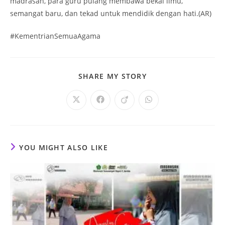
madrasah, para guru pulang membawa bekal ilmu,
semangat baru, dan tekad untuk mendidik dengan hati.(AR)
#KementrianSemuaAgama
SHARE
SHARE MY STORY
THIS
CONTENT
Opens
Opens
Opens
Opens
in
in
in
in
a
a
a
a
new
new
new
new
window
window
window
window
YOU MIGHT ALSO LIKE