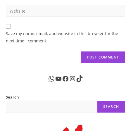
username
email
Enter
to
address
your
comment
to
website
comment
URL
Save my name, email, and website in this browser for the
(optional)
next time I comment.
WhatsApp
YouTube
Facebook
Instagram
TikTok
Search
SEARCH