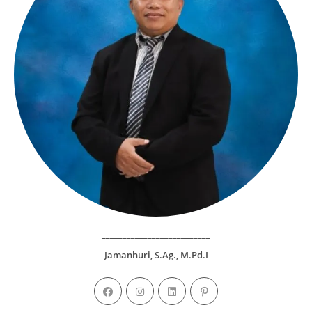
__________________________
Jamanhuri, S.Ag., M.Pd.I