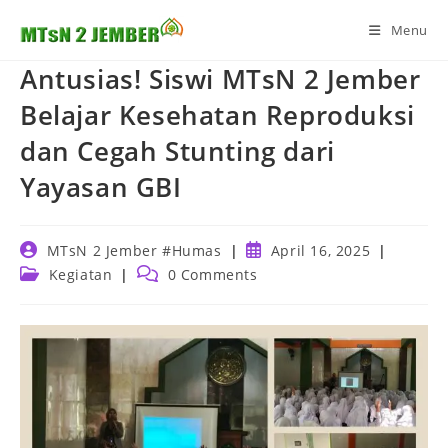
Skip
Menu
to
content
Antusias! Siswi MTsN 2 Jember
Belajar Kesehatan Reproduksi
dan Cegah Stunting dari
Yayasan GBI
Post
Post
MTsN 2 Jember #Humas
April 16, 2025
author:
published:
Post
Post
Kegiatan
0 Comments
category:
comments: