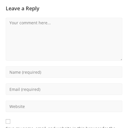
Leave a Reply
Comment
Enter
your
name
Enter
or
your
username
email
Enter
to
address
your
comment
to
website
comment
URL