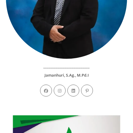
__________________________
Jamanhuri, S.Ag., M.Pd.I