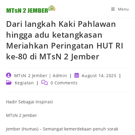
Skip
Menu
to
content
Dari langkah Kaki Pahlawan
hingga adu ketangkasan
Meriahkan Peringatan HUT RI
ke-80 di MTsN 2 Jember
Post
Post
MTsN 2 Jember | Admin
August 14, 2025
author:
published:
Post
Post
Kegiatan
0 Comments
category:
comments:
Hadir Sebagai Inspirasi
MTsN 2 Jember
Jember (Humas) – Semangat kemerdekaan penuh sorak