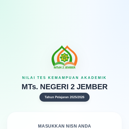
Skip
Menu
to
content
© COPYRIGHT 2026 · POWERED BY
MARTSANDA CYBER TEAM
NILAI TES KEMAMPUAN AKADEMIK
MTs. NEGERI 2 JEMBER
Tahun Pelajaran 2025/2026
MASUKKAN NISN ANDA