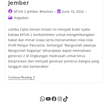
Jember
Post
Post
MTsN 2 Jember #Humas
June 10, 2024
author:
published:
Post
Kegiatan
category:
Lomba Cipta Senam Kreasi ini menjadi bukti nyata
bahwa MTsN 2 berkomitmen untuk mengembangkan
bakat dan minat siswa serta menanamkan nilai-nilai
Profil Pelajar Pancasila. Semangat “Bangunlah Jiwanya,
Bangunlah Raganya” diharapkan dapat memotivasi
generasi Z di lingkungan madrasah untuk terus
berprestasi dan menjadi generasi penerus bangsa yang
tangguh dan berkarakter
Selebrasi
Continue Reading
P5:
Lomba
Cipta
Senam
Kreasi
WhatsApp
YouTube
Facebook
Instagram
TikTok
‘Bangunlah
Jiwa