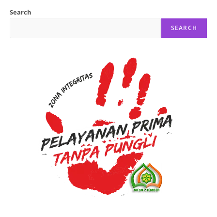
Raganya’
Di
Search
MTs
Negeri
SEARCH
2
Jember