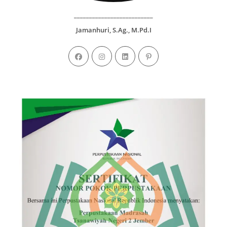
__________________________
Jamanhuri, S.Ag., M.Pd.I